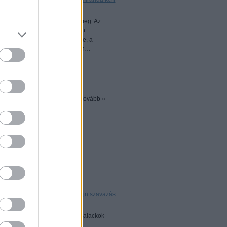
különböző címlappal jelenik meg. Az
Matt Jones fotózta. A másodikon
épet Willi Wanderperre készítette, a
van, az ő fotósa Daniel Jackson…
tovább »
k
0
 Light
Címkék:
dizájn
szavazás
Natalia Rykiel által tervezett palackok
er ruhát kap, amit ezúttal Karl