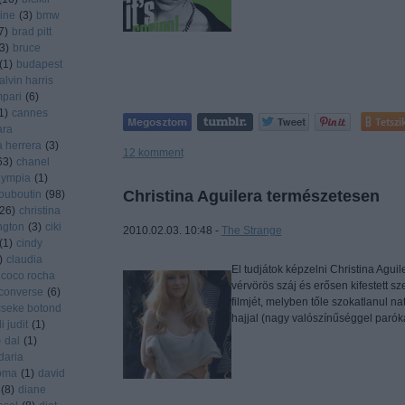
ine
(
3
)
bmw
7
)
brad pitt
3
)
bruce
(
1
)
budapest
alvin harris
pari
(
6
)
1
)
cannes
Tetszi
ara
a herrera
(
3
)
12
komment
63
)
chanel
olympia
(
1
)
Christina Aguilera természetesen
louboutin
(
98
)
26
)
christina
ington
(
3
)
ciki
2010.02.03. 10:48 -
The Strange
(
1
)
cindy
)
claudia
El tudjátok képzelni Christina Agui
coco rocha
vérvörös száj és erősen kifestett s
converse
(
6
)
filmjét, melyben tőle szokatlanul n
cseke botond
hajjal (nagy valószínűséggel paróká
 judit
(
1
)
)
dal
(
1
)
daria
oma
(
1
)
david
(
8
)
diane