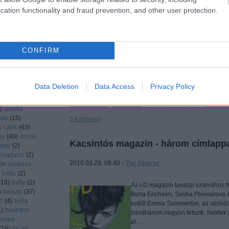
Lagerfeld tervezett! Persze, a kóla
cation functionality and fraud prevention, and other user protection.
egyébként is rájöttünk volna...Áprili
rshaw
(
51
)
driana lima
da
(
7
)
agent
agyness
CONFIRM
laia
(
1
)
aldo
(
2
)
rinaudo
(
1
)
arsgård
(
2
)
Data Deletion
Data Access
Privacy Policy
i larter
(
6
)
nda seyfried
Tetszi
)
amelia
use
(
15
)
5
komment
a rubik
(
63
)
ay
(
40
)
annie
Kacsintós magazin - három címlapp
ande
(
2
)
 hepburn
(
2
)
2010.03.23. 08:40 -
The Strange
te vanessa
bafta
(
2
)
(
18
)
bally
(
2
)
Az i-D magazin tavaszi számához h
)
beauty
(
37
)
Beha Erichsen, Sasha Pivovarova é
o
(
4
)
bella
kettőt Emma Summerton, az utolsót
1
)
benetton
mindhárom nagyon tetszik. Nektek 
etsey
el…
(
16
)
bicikli