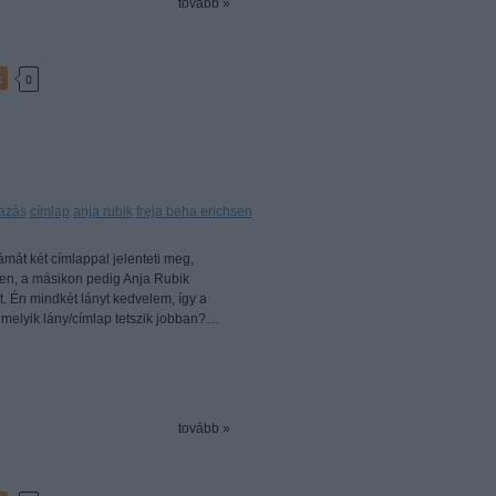
tovább »
k
0
azás
címlap
anja rubik
freja beha erichsen
ámát két címlappal jelenteti meg,
en, a másikon pedig Anja Rubik
lt. Én mindkét lányt kedvelem, így a
melyik lány/címlap tetszik jobban?…
tovább »