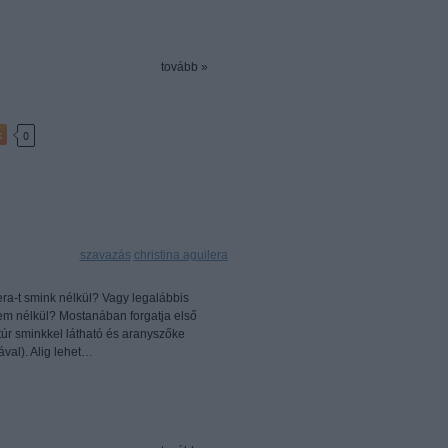
tovább »
k
0
Címkék:
szavazás
christina aguilera
lera-t smink nélkül? Vagy legalábbis
zem nélkül? Mostanában forgatja első
atúr sminkkel látható és aranyszőke
val). Alig lehet…