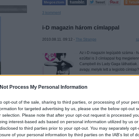
Tetszi
3
komment
i-D magazin három címlappal
2010.08.11. 09:12 -
The Strange
Címkék:
s
Az i-D magazin legújabb száma - h
ezúttal is 3 címlappal fog megjele
Campbell és Lady Gaga láthatóak. S
avagy, melyik lett a legjobb címlap?
Not Process My Personal Information
to opt-out of the sale, sharing to third parties, or processing of your per
formation for targeted advertising by us, please use the below opt-out s
r selection. Please note that after your opt-out request is processed y
Tetszi
eing interest-based ads based on personal information utilized by us or
disclosed to third parties prior to your opt-out. You may separately opt-
Szólj hozzá!
losure of your personal information by third parties on the IAB’s list of