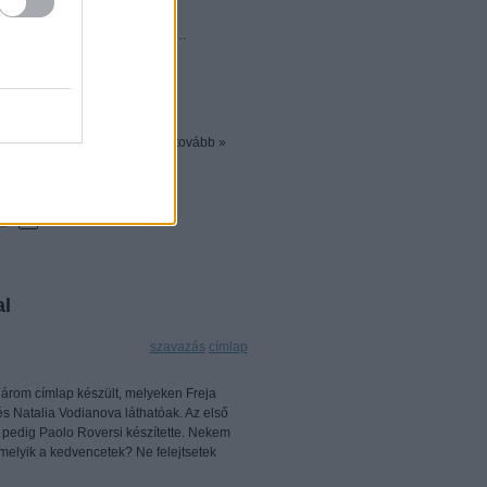
 új csomagolását elnézve, erre
s 24-től a colette oldalán lehet…
tovább »
k
0
al
Címkék:
szavazás
címlap
árom címlap készült, melyeken Freja
s Natalia Vodianova láthatóak. Az első
 pedig Paolo Roversi készítette. Nekem
melyik a kedvencetek? Ne felejtsetek