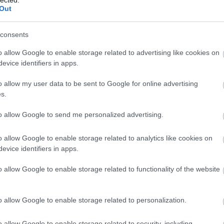
Out
Az i-D magazin nyári száma három 
elsőn Gisele Bündchen kacsint, őt 
consents
állítólag Miranda Kerr látható - a k
harmadikon pedig Jeneil Williams 
o allow Google to enable storage related to advertising like cookies on
evice identifiers in apps.
o allow my user data to be sent to Google for online advertising
s.
to allow Google to send me personalized advertising.
Tetszi
o allow Google to enable storage related to analytics like cookies on
evice identifiers in apps.
4
komment
o allow Google to enable storage related to functionality of the website
Újra designer palackban a Coca-Cola
2010.04.02. 11:13 -
The Strange
o allow Google to enable storage related to personalization.
Manolo Blahnik, Roberto Cavalli és 
után a Coca-Cola Light ismét design
o allow Google to enable storage related to security, including