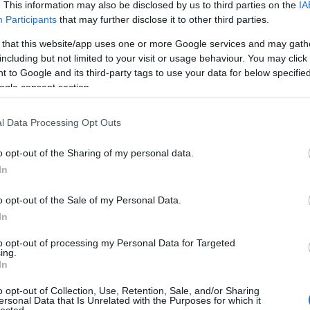
. This information may also be disclosed by us to third parties on the
IA
Muse magazin - három címlappal
Participants
that may further disclose it to other third parties.
 that this website/app uses one or more Google services and may gath
2010.06.09. 10:09 -
The Strange
including but not limited to your visit or usage behaviour. You may click 
 to Google and its third-party tags to use your data for below specifi
Három különböző címlappal jeleni
nyári száma. Az egyiken Isabeli F
ogle consent section.
míg a harmadikon Angela Lindvall l
felejtsetek el szavazni sem!
l Data Processing Opt Outs
o opt-out of the Sharing of my personal data.
In
o opt-out of the Sale of my Personal Data.
In
Tetszi
to opt-out of processing my Personal Data for Targeted
2
komment
ing.
In
Hárman kacsintanak az i-D címlapjá
o opt-out of Collection, Use, Retention, Sale, and/or Sharing
ersonal Data that Is Unrelated with the Purposes for which it
lected.
2010.05.14. 08:51 -
The Strange
Címkék:
szav