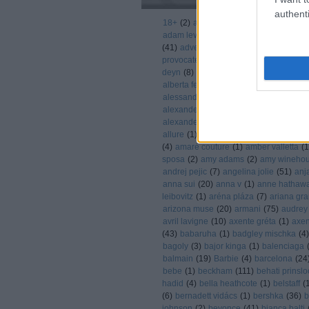
authenti
18+
(
2
)
abbey clancy
(
1
)
abbey lee ke
adam levine
(
6
)
adele
(
6
)
adidas
(
8
)
a
(
41
)
advent
(
16
)
agatha ruiz de la pra
provocateur
(
11
)
agent prvocateur
(
3
)
deyn
(
8
)
aire barcelona
(
1
)
akció
(
1
)
a
alberta ferretta
(
1
)
alberta ferretti
(
17
)
alessandra ambrosio
(
37
)
alessandra 
alexander mcqueen
(
58
)
Alexander Sk
alexander wang
(
3
)
alexis bledel
(
1
)
al
allure
(
1
)
alycia debnam-carey
(
1
)
ama
(
4
)
amaré couture
(
1
)
amber valletta
(
1
sposa
(
2
)
amy adams
(
2
)
amy wineho
andrej pejic
(
7
)
angelina jolie
(
51
)
anj
anna sui
(
20
)
anna v
(
1
)
anne hathaw
leibovitz
(
1
)
aréna pláza
(
7
)
ariana gr
arizona muse
(
20
)
armani
(
75
)
audrey
avril lavigne
(
10
)
axente gréta
(
1
)
axen
(
43
)
babaruha
(
1
)
badgley mischka
(
4
)
bagoly
(
3
)
bajor kinga
(
1
)
balenciaga
balmain
(
19
)
Barbie
(
4
)
barcelona
(
24
bebe
(
1
)
beckham
(
111
)
behati prinslo
hadid
(
4
)
bella heathcote
(
1
)
belstaff
(
(
6
)
bernadett vidács
(
1
)
bershka
(
36
)
b
johnson
(
2
)
beyonce
(
41
)
bianca balti