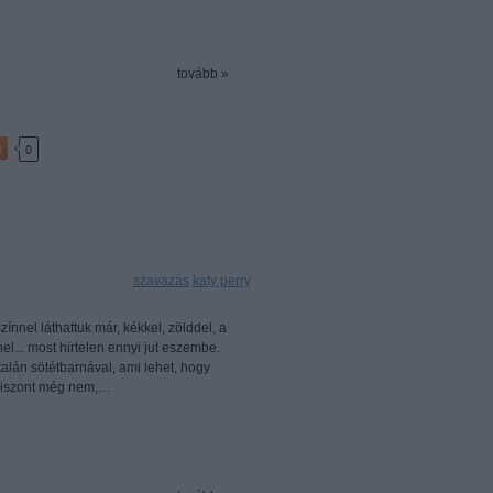
tovább »
k
0
Címkék:
szavazás
katy perry
zínnel láthattuk már, kékkel, zölddel, a
el... most hirtelen ennyi jut eszembe.
talán sötétbarnával, ami lehet, hogy
 viszont még nem,…