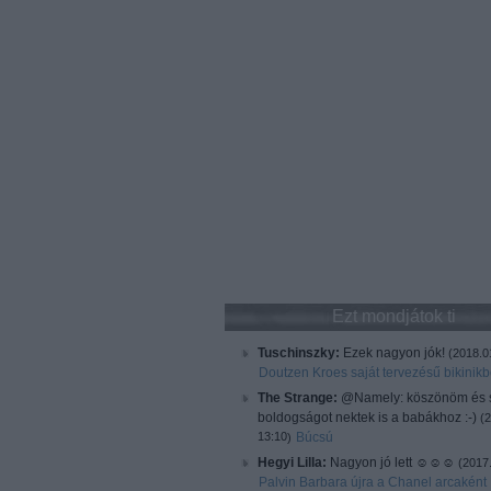
Ezt mondjátok ti
Tuschinszky:
Ezek nagyon jók!
(
2018.0
Doutzen Kroes saját tervezésű bikinik
The Strange:
@Namely: köszönöm és 
boldogságot nektek is a babákhoz :-)
(
2
13:10
Búcsú
)
Hegyi Lilla:
Nagyon jó lett ☺️☺️☺️
(
2017.
Palvin Barbara újra a Chanel arcaként