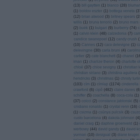
(
13
)
bill gaytten
(
1
)
blanco
(
28
)
blumar
(
1
)
boldov eszter
(
1
)
bottega veneta
(
3
(
12
)
brian atwood
(
3
)
britney spears
(
2
willis
(
1
)
bruna tenorio
(
2
)
bruno mars
(
2
)
buék
(
1
)
bulgari
(
9
)
burberry
(
74
)
c
(
1
)
calvin klein
(
48
)
calzedonia
(
7
)
cam
candice swanepoel
(
12
)
candy crush
(
(
10
)
Cannes
(
12
)
cara delevigne
(
1
)
c
delevingne
(
30
)
carla bruni
(
4
)
carolin
cartier
(
2
)
cate blanchett
(
1
)
chanel
(
1
iman
(
1
)
charlize theron
(
4
)
charlotte 
chloé
(
37
)
chloe sevigny
(
1
)
christian 
christian siriano
(
3
)
christina aguilera
(
hendricks
(
3
)
christmas
(
1
)
christy turl
(
103
)
cím
(
1
)
címlap
(
1174
)
cinderella
crawford
(
6
)
cipő
(
482
)
claire danes
(
6
schiffer
(
5
)
coachella
(
8
)
coca-cola
(
1
)
(
37
)
colcci
(
2
)
constance jablonski
(
5
)
cristiano ronaldo
(
1
)
crystal renn
(
16
)
(
1
)
csizma
(
1
)
csúnya pulcsik
(
3
)
csuzdi
custo barcelona
(
4
)
dakota johnson
(
4
daniel craig
(
1
)
daphne groenveld
(
1
)
werbowy
(
44
)
david gandy
(
1
)
david k
yurman
(
10
)
desigual
(
3
)
diane kruger