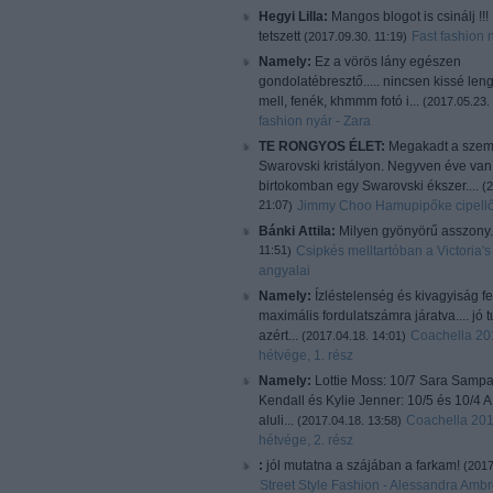
Hegyi Lilla:
Mangos blogot is csinálj !!
tetszett
Fast fashion 
(
2017.09.30. 11:19
)
Namely:
Ez a vörös lány egészen
gondolatébresztő..... nincsen kissé len
mell, fenék, khmmm fotó i...
(
2017.05.23.
fashion nyár - Zara
TE RONGYOS ÉLET:
Megakadt a sze
Swarovski kristályon. Negyven éve van
birtokomban egy Swarovski ékszer....
(
2
21:07
Jimmy Choo Hamupipőke cipellő
)
Bánki Attila:
Milyen gyönyörű asszony
11:51
Csipkés melltartóban a Victoria's
)
angyalai
Namely:
Ízléstelenség és kivagyiság f
maximális fordulatszámra járatva.... jó
azért...
Coachella 201
(
2017.04.18. 14:01
)
hétvége, 1. rész
Namely:
Lottie Moss: 10/7 Sara Sampa
Kendall és Kylie Jenner: 10/5 és 10/4 A 
aluli...
Coachella 201
(
2017.04.18. 13:58
)
hétvége, 2. rész
:
jól mutatna a szájában a farkam!
(
2017
Street Style Fashion - Alessandra Ambr