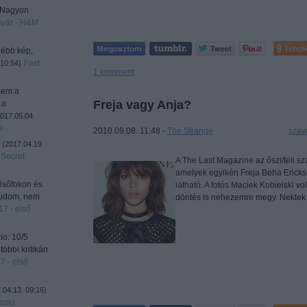
! Nagyon
nyár - H&M
Tetszi
gébb kép,
Fast
 10:54
)
1
komment
mem a
Freja vagy Anja?
 a
017.05.04.
i
2010.09.08. 11:48 -
The Strange
Címkék:
szav
.
(
2017.04.19.
 Secret
A The Last Magazine az őszi/téli sz
amelyek egyikén Freja Beha Ericks
elsőfokon és
látható. A fotós Maciek Kobielski vo
 tudom, nem
döntés is nehezemre megy. Nektek 
7 - első
io: 10/5
többi kritikán
7 - első
.04.13. 09:16
)
osio