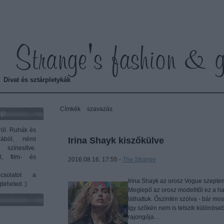
Strange's fashion & gossip
Divat és sztárpletykák
Címkék
»
szavazás
ip
ról. Ruhák és
gából, némi
Irina Shayk kiszőkülve
 színesítve.
l, film- és
2016.08.16. 17:55 -
The Strange
solatot a
Irina Shayk az orosz Vogue szeptem
teheted :)
Meglepő az orosz modelltől ez a ha
láthattuk. Őszintén szólva - bár mos
így szőkén nem is tetszik különös
rajongója…