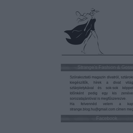
Strange's Fashion & Goss
Szórakoztató magazin divatról, sztárok
kiegészítők, hírek a divat vilá
sztárpletykával és sok-sok képpel
Időnként pedig egy kis zenéve
sorozatajánlóval is megfűszerezve.
Ha felvennéd velem a kapc
strange.blog.hu@gmail.com címen meg
Facebook