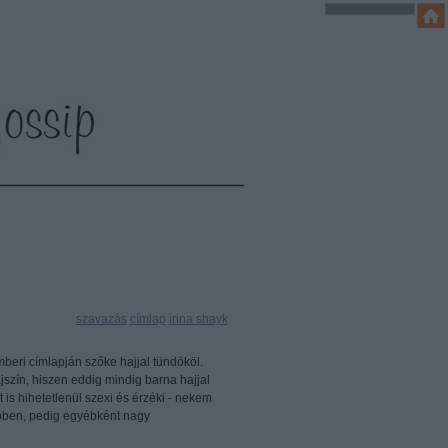
Címkék:
szavazás
címlap
irina shayk
beri címlapján szőke hajjal tündököl.
jszín, hiszen eddig mindig barna hajjal
t is hihetetlenül szexi és érzéki - nekem
ebben, pedig egyébként nagy