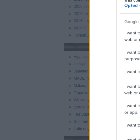
Opted 
2016 október
(
20
)
2016 szeptember
(
25
)
2016 augusztus
(
26
)
Google 
2016 július
(
30
)
I want t
Tovább
...
web or d
Még több blog
I want t
Ágy-asztal-tv
purpose
Hestyle
I want 
Janetteria
MADE in BARNA
Makeup
I want t
web or d
Topánkablog
We seety
I want t
Szadai telek
or app.
The Startorialist
Girl from Barcelona
I want t
Latin negyed/Spanyol negyed
I want t
Címkék