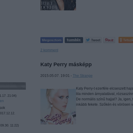
Tetszi
2
komment
Katy Perry másképp
2015.05.07. 19:01 -
The Strange
Katy Perry-t ezerféle elcseszett hajs
lila minden árnyalatával, rózsaszínn
1.17. 21:04
)
De normális színű hajjal? Ja, igen, 
ben
inkább fekete. Szőkén és vörösen
sok
017.12.12.
09.30. 11:22
)