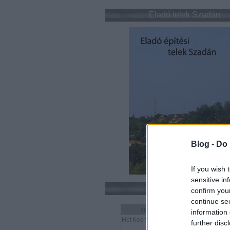
Eladó telek Szadán
Blog -
Do 
If you wish 
sensitive in
Naptár
confirm you
continue se
augusztus 2026
information 
Hét
Ked
Sze
Csü
Pén
Szo
Vas
further disc