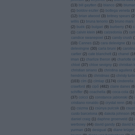
(
13
)
bill gaytten
(
1
)
blanco
(
28
)
blumar
(
1
)
boldov eszter
(
1
)
bottega veneta
(
3
(
12
)
brian atwood
(
3
)
britney spears
(
2
willis
(
1
)
bruna tenorio
(
2
)
bruno mars
(
2
)
buék
(
1
)
bulgari
(
9
)
burberry
(
74
)
c
(
1
)
calvin klein
(
48
)
calzedonia
(
7
)
cam
candice swanepoel
(
12
)
candy crush
(
(
10
)
Cannes
(
12
)
cara delevigne
(
1
)
c
delevingne
(
30
)
carla bruni
(
4
)
carolin
cartier
(
2
)
cate blanchett
(
1
)
chanel
(
1
iman
(
1
)
charlize theron
(
4
)
charlotte 
chloé
(
37
)
chloe sevigny
(
1
)
christian 
christian siriano
(
3
)
christina aguilera
(
hendricks
(
3
)
christmas
(
1
)
christy turl
(
103
)
cím
(
1
)
címlap
(
1174
)
cinderella
crawford
(
6
)
cipő
(
482
)
claire danes
(
6
schiffer
(
5
)
coachella
(
8
)
coca-cola
(
1
)
(
37
)
colcci
(
2
)
constance jablonski
(
5
)
cristiano ronaldo
(
1
)
crystal renn
(
16
)
(
1
)
csizma
(
1
)
csúnya pulcsik
(
3
)
csuzdi
custo barcelona
(
4
)
dakota johnson
(
4
daniel craig
(
1
)
daphne groenveld
(
1
)
werbowy
(
44
)
david gandy
(
1
)
david k
yurman
(
10
)
desigual
(
3
)
diane krüger