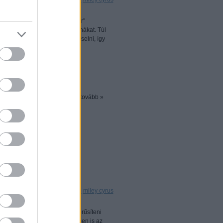
014-es "The Bangerz World Tour"
li fogja tervezni a fellépő ruhákat. Túl
amúgy sem szeret sok ruhát viselni, így
l kevesebbet takar, annál…
tovább »
k
0
ámarcoskodnak
cobs
nicole kidman
jimmy choo
miley cyrus
ámoz Miley Cyrus fogja népszerűsíteni
át. Az első kiszivárogtatott képen is az