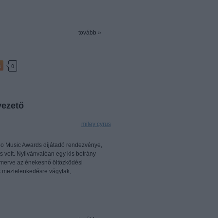
tovább »
k
0
vezető
Címkék:
miley cyrus
eo Music Awards díjátadó rendezvénye,
volt. Nyilvánvalóan egy kis botrány
ismerve az énekesnő öltözködési
kis meztelenkedésre vágytak,…