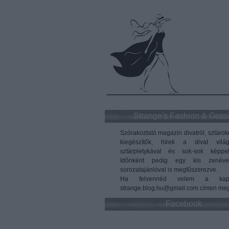
Strange's Fashion & Goss
Szórakoztató magazin divatról, sztárok
kiegészítők, hírek a divat vilá
sztárpletykával és sok-sok képpel
Időnként pedig egy kis zenéve
sorozatajánlóval is megfűszerezve.
Ha felvennéd velem a kapc
strange.blog.hu@gmail.com címen meg
Facebook