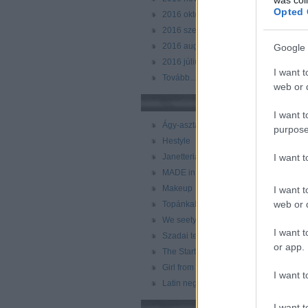
Opted 
2016 október
(
20
)
2016 szeptember
(
25
)
2016 augusztus
(
26
)
Google 
2016 július
(
30
)
I want t
Tovább
...
web or d
Még több blog
I want t
Ágy-asztal-tv
purpose
Hestyle
I want 
Janetteria
MADE in BARNA
Makeup
I want t
web or d
Topánkablog
We seety
I want t
Szadai telek
or app.
The Startorialist
Girl from Barcelona
I want t
Latin negyed/Spanyol negyed
I want t
Címkék