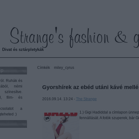
Strange's fashion & gossip
Divat és sztárpletykák
Címkék
»
miley_cyrus
ip
ról. Ruhák és
gából, némi
Gyorshírek az ebéd utáni kávé mellé
 színesítve.
l, film- és
2016.09.14. 13:24 -
The Strange
Cí
solatot a
1.) Gigi Hadiddal a címlapon ünne
teheted :)
fennállását. A fotók szuperek, bár Gi