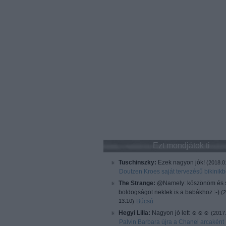
Ezt mondjátok ti
Tuschinszky:
Ezek nagyon jók!
(
2018.0
Doutzen Kroes saját tervezésű bikinik
The Strange:
@Namely: köszönöm és 
boldogságot nektek is a babákhoz :-)
(
2
13:10
Búcsú
)
Hegyi Lilla:
Nagyon jó lett ☺️☺️☺️
(
2017.
Palvin Barbara újra a Chanel arcaként