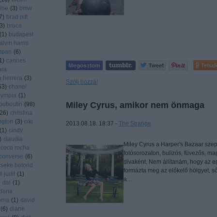
ine
(
3
)
bmw
7
)
brad pitt
3
)
bruce
(
1
)
budapest
alvin harris
pari
(
6
)
1
)
cannes
Tetszi
ara
a herrera
(
3
)
Szólj hozzá!
63
)
chanel
olympia
(
1
)
Miley Cyrus, amikor nem önmaga
louboutin
(
98
)
26
)
christina
ington
(
3
)
ciki
2013.08.18. 18:37 -
The Strange
(
1
)
cindy
)
claudia
Miley Cyrus a Harper's Bazaar sze
coco rocha
fotósorozaton, bulizós, füvezős, mag
converse
(
6
)
dívaként. Nem állítanám, hogy az 
cseke botond
formázta meg az előkelő hölgyet, ső
 judit
(
1
)
a…
)
dal
(
1
)
daria
oma
(
1
)
david
(
6
)
diane