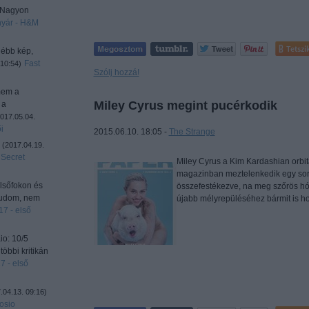
! Nagyon
nyár - H&M
Tetszi
gébb kép,
Fast
 10:54
)
Szólj hozzá!
mem a
Miley Cyrus megint pucérkodik
 a
017.05.04.
i
2015.06.10. 18:05 -
The Strange
.
(
2017.04.19.
 Secret
Miley Cyrus a Kim Kardashian orbitá
magazinban meztelenkedik egy sort,
elsőfokon és
összefestékezve, na meg szőrös hón
 tudom, nem
újabb mélyrepüléséhez bármit is h
7 - első
io: 10/5
többi kritikán
7 - első
.04.13. 09:16
)
osio