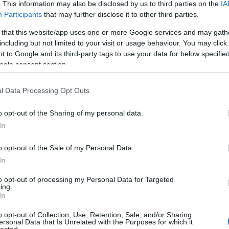
. This information may also be disclosed by us to third parties on the
IA
Miley Cyrus eléggé levetkőzött
Participants
that may further disclose it to other third parties.
 that this website/app uses one or more Google services and may gath
2014.02.04. 09:46 -
The Strange
including but not limited to your visit or usage behaviour. You may click 
 to Google and its third-party tags to use your data for below specifi
A W magazin márciusi számának címl
elhíresült és sokak által kigúnyolt 
ogle consent section.
helyette inkább a melleit mutogatj
- gondoljunk csak a halloweeni jel
l Data Processing Opt Outs
o opt-out of the Sharing of my personal data.
In
o opt-out of the Sale of my Personal Data.
In
Tetszi
to opt-out of processing my Personal Data for Targeted
20
komment
ing.
In
Roberto Cavalli fellépő ruhákat tervez
o opt-out of Collection, Use, Retention, Sale, and/or Sharing
ersonal Data that Is Unrelated with the Purposes for which it
lected.
2014.01.18. 19:54 -
The Strange