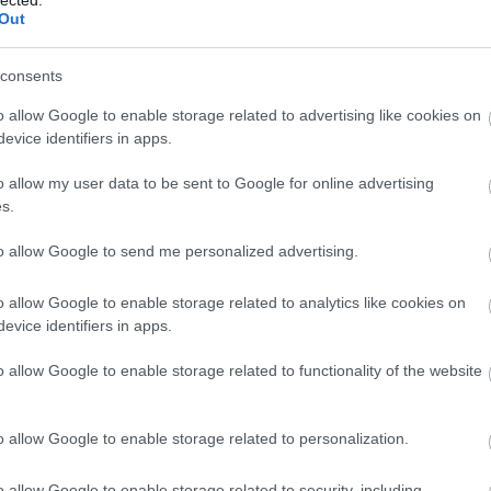
Out
... Miley Cyrusnak. Az énekesnő 2
elnevezésű turnéjához Roberto Caval
consents
nehéz dolga nincsen, hiszen Miley 
minél kisebb a ruhadarab, és miné
o allow Google to enable storage related to advertising like cookies on
evice identifiers in apps.
o allow my user data to be sent to Google for online advertising
s.
to allow Google to send me personalized advertising.
Tetszi
o allow Google to enable storage related to analytics like cookies on
evice identifiers in apps.
Szólj hozzá!
o allow Google to enable storage related to functionality of the website
Miley Cyrus és Nicole Kidman rekl
2014.01.09. 19:01 -
The Strange
Címkék:
reklám
marc ja
o allow Google to enable storage related to personalization.
1.) Miley Cyrus Marc Jacobsot rekl
Marc Jacobs tavaszi/nyári kollekciój
o allow Google to enable storage related to security, including