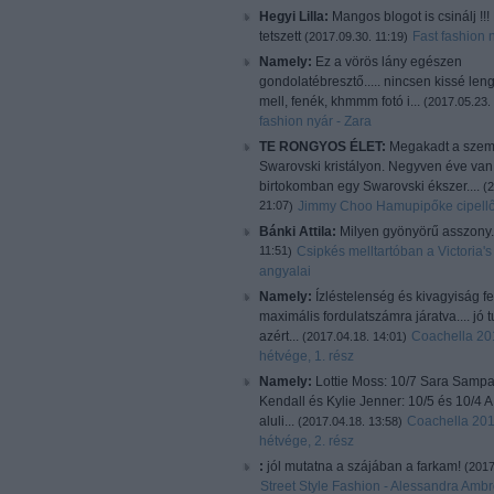
Hegyi Lilla:
Mangos blogot is csinálj !!
tetszett
Fast fashion 
(
2017.09.30. 11:19
)
Namely:
Ez a vörös lány egészen
gondolatébresztő..... nincsen kissé len
mell, fenék, khmmm fotó i...
(
2017.05.23.
fashion nyár - Zara
TE RONGYOS ÉLET:
Megakadt a sze
Swarovski kristályon. Negyven éve van
birtokomban egy Swarovski ékszer....
(
2
21:07
Jimmy Choo Hamupipőke cipellő
)
Bánki Attila:
Milyen gyönyörű asszony
11:51
Csipkés melltartóban a Victoria's
)
angyalai
Namely:
Ízléstelenség és kivagyiság f
maximális fordulatszámra járatva.... jó
azért...
Coachella 201
(
2017.04.18. 14:01
)
hétvége, 1. rész
Namely:
Lottie Moss: 10/7 Sara Sampa
Kendall és Kylie Jenner: 10/5 és 10/4 A 
aluli...
Coachella 201
(
2017.04.18. 13:58
)
hétvége, 2. rész
:
jól mutatna a szájában a farkam!
(
2017
Street Style Fashion - Alessandra Ambr