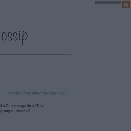
mkék:
pletyka
címlap
miley cyrus
gigi hadid
pli a Dazed magazin a 25 éves
gi alig felismerhető.