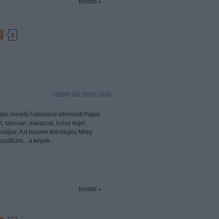
tovább »
k
0
Címkék:
címlap
ciki
miley cyrus
lis méretű hátsójáról elhíresült Paper
 sárosan, malaccal, hülye fejjel,
aljjal. Azt hiszem felesleges Miley
ozzáfűzni... a képek…
tovább »