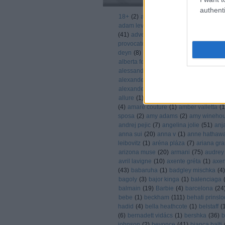
authenti
18+
(
2
)
abbey clancy
(
1
)
abbey lee ke
adam levine
(
6
)
adele
(
6
)
adidas
(
8
)
a
(
41
)
advent
(
16
)
agatha ruiz de la pra
provocateur
(
11
)
agent prvocateur
(
3
)
deyn
(
8
)
aire barcelona
(
1
)
akció
(
1
)
a
alberta ferretta
(
1
)
alberta ferretti
(
17
)
alessandra ambrosio
(
37
)
alessandra 
alexander mcqueen
(
58
)
Alexander Sk
alexander wang
(
3
)
alexis bledel
(
1
)
al
allure
(
1
)
alycia debnam-carey
(
1
)
ama
(
4
)
amaré couture
(
1
)
amber valletta
(
1
sposa
(
2
)
amy adams
(
2
)
amy wineho
andrej pejic
(
7
)
angelina jolie
(
51
)
anj
anna sui
(
20
)
anna v
(
1
)
anne hathaw
leibovitz
(
1
)
aréna pláza
(
7
)
ariana gr
arizona muse
(
20
)
armani
(
75
)
audrey
avril lavigne
(
10
)
axente gréta
(
1
)
axen
(
43
)
babaruha
(
1
)
badgley mischka
(
4
)
bagoly
(
3
)
bajor kinga
(
1
)
balenciaga
balmain
(
19
)
Barbie
(
4
)
barcelona
(
24
bebe
(
1
)
beckham
(
111
)
behati prinslo
hadid
(
4
)
bella heathcote
(
1
)
belstaff
(
(
6
)
bernadett vidács
(
1
)
bershka
(
36
)
b
johnson
(
2
)
beyonce
(
41
)
bianca balti