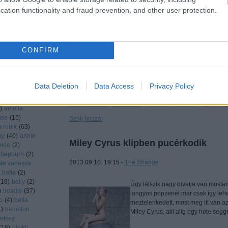
énekesnő látható két fiatal modell 
cation functionality and fraud prevention, and other user protection.
Reynolds - társaságában. Miért érz
rshaw
(
51
)
driana lima
da
(
7
)
agent
agyness
CONFIRM
laia
(
1
)
aldo
(
2
)
rinaudo
(
1
)
arsgård
(
2
)
Data Deletion
Data Access
Privacy Policy
i larter
(
6
)
nda seyfried
Tetszi
)
amelia
use
(
15
)
Szólj hozzá!
a rubik
(
63
)
ay
(
40
)
annie
Miley Cyrus klipben pucérkodik
ande
(
2
)
 hepburn
(
2
)
2013.09.10. 19:15 -
The Strange
te vanessa
bafta
(
2
)
(
18
)
bally
(
2
)
Úgy látszik nagy divatja van most
)
beauty
(
37
)
langyos popzenét már csak így leh
o
(
4
)
bella
meztelenkedett, most meg itt van a
1
)
benetton
Miley Cyrus, aki alig egy hete se
etsey
(
16
)
bicikli