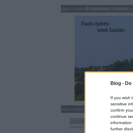
Eladó telek Szadán
Blog -
Do 
If you wish 
sensitive in
Naptár
confirm you
continue se
augusztus 2026
information 
Hét
Ked
Sze
Csü
Pén
Szo
Vas
further disc