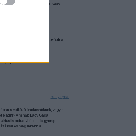
- Natalie Westling és Esmerelda Seay
em egy kicsit furcsa…
tovább »
k
0
Címkék:
miley cyrus
anában a vetkőző énekesnőknek, vagy a
et eladni? A minap Lady Gaga
z aktuális botrányhősnek is gyenge
ggrázással és még inkább a…