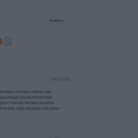
tovább »
k
0
Címkék:
miley cyrus
ptemberi számában látható egy
amutogató kiscsaj helyett fiatal
egykori Hannah Montana kiválóan
t mi több, elég visszásan hat ebben