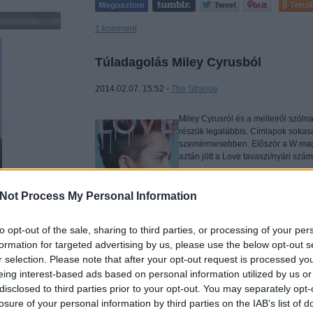
Tetszi
1
komment
Túladagolás Miley Cyrusból
2014.02.07. 15:52 -
The Strange
Miley Cyrusról és a melleiről szól
részük legalábbis. Címlapok sokas
szemérmesebben. Először a W magazi
aztán jött a Love tavaszi/nyári sz
Not Process My Personal Information
to opt-out of the sale, sharing to third parties, or processing of your per
formation for targeted advertising by us, please use the below opt-out s
r selection. Please note that after your opt-out request is processed y
Tetszi
eing interest-based ads based on personal information utilized by us or
disclosed to third parties prior to your opt-out. You may separately opt-
5
komment
losure of your personal information by third parties on the IAB’s list of