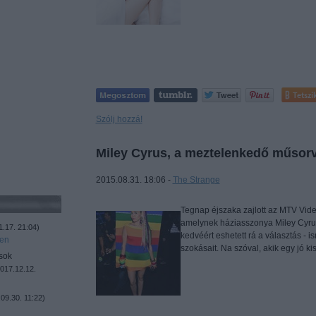
Tetszi
Szólj hozzá!
Miley Cyrus, a meztelenkedő műsor
2015.08.31. 18:06 -
The Strange
Tegnap éjszaka zajlott az MTV Vid
amelynek háziasszonya Miley Cyrus 
1.17. 21:04
)
kedvéért eshetett rá a választás - 
ben
szokásait. Na szóval, akik egy jó 
sok
017.12.12.
09.30. 11:22
)