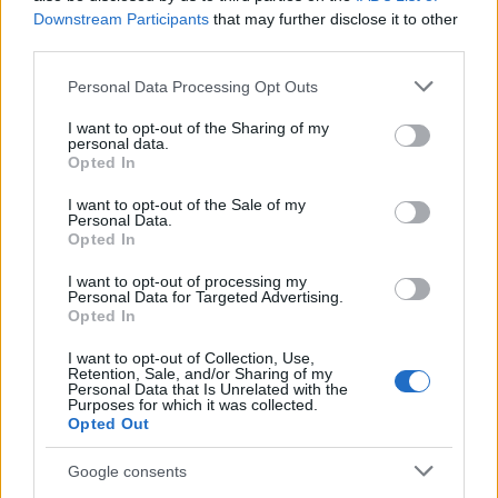
Downstream Participants
that may further disclose it to other
third parties.
Please note that this website/app uses one or more Google
Personal Data Processing Opt Outs
services and may gather and store information including but
not limited to your visit or usage behaviour. You may click to
I want to opt-out of the Sharing of my
personal data.
grant or deny consent to Google and its third-party tags to
Opted In
use your data for below specified purposes in below Google
consent section.
I want to opt-out of the Sale of my
Personal Data.
Opted In
I want to opt-out of processing my
Personal Data for Targeted Advertising.
Opted In
Tavaszi/nyári kampányok,
I want to opt-out of Collection, Use,
előzetesek
Retention, Sale, and/or Sharing of my
Personal Data that Is Unrelated with the
Purposes for which it was collected.
The Strange
•
2016. január 07.
1
Opted Out
Egy újabb fejezetéhez érkeztünk a 2016-os
Google consents
tavaszi/nyári kampányokat bemutató