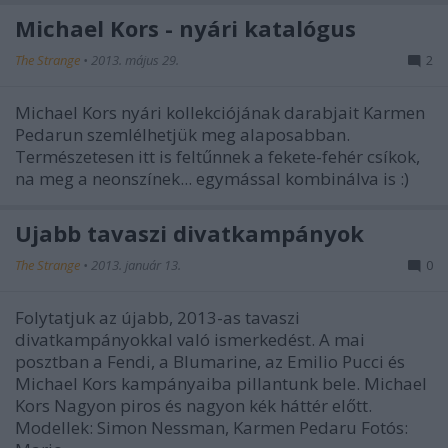
Michael Kors - nyári katalógus
The Strange
•
2013. május 29.
2
Michael Kors nyári kollekciójának darabjait Karmen
Pedarun szemlélhetjük meg alaposabban.
Természetesen itt is feltűnnek a fekete-fehér csíkok,
na meg a neonszínek... egymással kombinálva is :)
Újabb tavaszi divatkampányok
The Strange
•
2013. január 13.
0
Folytatjuk az újabb, 2013-as tavaszi
divatkampányokkal való ismerkedést. A mai
posztban a Fendi, a Blumarine, az Emilio Pucci és
Michael Kors kampányaiba pillantunk bele. Michael
Kors Nagyon piros és nagyon kék háttér előtt.
Modellek: Simon Nessman, Karmen Pedaru Fotós: