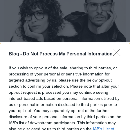
Blog -
Do Not Process My Personal Information
Esőt elűző őszi/téli kampányok
If you wish to opt-out of the sale, sharing to third parties, or
processing of your personal or sensitive information for
The Strange
•
2016. július 14.
0
targeted advertising by us, please use the below opt-out
section to confirm your selection. Please note that after your
Több hosszú divatkampány is érkezett mára,
opt-out request is processed you may continue seeing
úgyhogy mire alaposan végignézitek, talán az eső is
interest-based ads based on personal information utilized by
alábbhagy. Íme hát a mai termés: Karl Lagerfeld
us or personal information disclosed to third parties prior to
Modellek: Mica Arganaraz, Baptiste Giabiconi Fotós:
your opt-out. You may separately opt-out of the further
Karl Lagerfeld
disclosure of your personal information by third parties on the
IAB’s list of downstream participants. This information may
also be disclosed by us to third parties on the
IAB’s List of