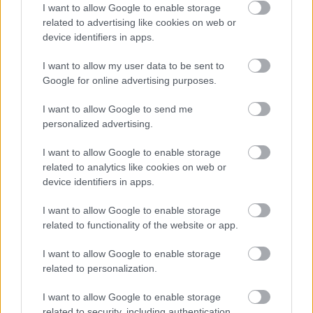
I want to allow Google to enable storage
posztsorozatnak. Nézzük is gyorsan a mai termést!
related to advertising like cookies on web or
Michael Kors Modell: Vanessa Moody Fotós: Mario
device identifiers in apps.
Testino
I want to allow my user data to be sent to
Google for online advertising purposes.
I want to allow Google to send me
personalized advertising.
I want to allow Google to enable storage
related to analytics like cookies on web or
device identifiers in apps.
I want to allow Google to enable storage
related to functionality of the website or app.
I want to allow Google to enable storage
related to personalization.
Elindultak a téli divatkampányok
I want to allow Google to enable storage
related to security, including authentication