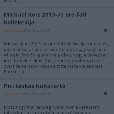
Mario…
Michael Kors 2013-as pre-fall
kollekciója
The Strange
•
2012. december 07.
0
Michael Kors 2013-as pre-fall kollekciója szuper lett,
ugyanakkor az az érzésem támadt, hogy vagy nem
változik jövő őszig semmit a divat, vagy a tervező az
idei divatelemekből (bőr, szőrme, peplum, csipke,
oversize darabok, stb.) állította össze kollekcióját.
Bármi is a…
Pici táskás kulcstartó
The Strange
•
2011. december 06.
0
Most, hogy már tényleg nyakunkon a karácsony
tobzódunk az apró dizájner termékekben, a