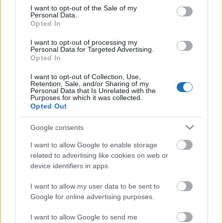
The Strange
•
2013. október 07.
1
consent section.
I want to opt-out of the Sale of my
Personal Data.
Opted In
A Converse a Maison Martin Margiela Divatházzal
kooperált, amelynek eredményeképpen két újabb
I want to opt-out of processing my
Personal Data for Targeted Advertising.
pár - rövid és magas szárú - Converse tornacipő
Opted In
született, hófehér színben. Mit ne mondjak, a Maison
Martin Margiela kreatívosai nem nagyon erőltették
I want to opt-out of Collection, Use,
meg magukat, mindössze az eddigi…
Retention, Sale, and/or Sharing of my
Personal Data that Is Unrelated with the
Purposes for which it was collected.
Opted Out
Paris Fashion Week - Maison Martin
Margiela
Google consents
The Strange
•
2013. szeptember 30.
0
I want to allow Google to enable storage
related to advertising like cookies on web or
device identifiers in apps.
A Maison Martin Margiela Divatház legfrissebb
bemutatóján voltak ismerős, a márkára jellemző
I want to allow my user data to be sent to
jegyek, mint például az oversize darabarok, és voltak
Google for online advertising purposes.
az újdonság erejével ható elemek, hiszen a csillogás,
az orientális táncosok ruhájára emlékeztető
I want to allow Google to send me