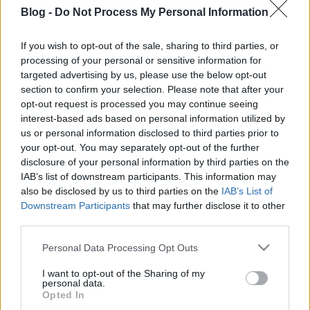
a kifutón botorkáló lányok arcát. Hangsúlyozom, ez
Blog -
Do Not Process My Personal Information
a ritkábbik eset, ez megy eseményszámba, ezt kell
külön kiemelni. Ha álarcot/harisnyát/bármilyen
If you wish to opt-out of the sale, sharing to third parties, or
maszkot kapnak a fejükre, azon…
processing of your personal or sensitive information for
targeted advertising by us, please use the below opt-out
section to confirm your selection. Please note that after your
opt-out request is processed you may continue seeing
interest-based ads based on personal information utilized by
us or personal information disclosed to third parties prior to
your opt-out. You may separately opt-out of the further
disclosure of your personal information by third parties on the
IAB’s list of downstream participants. This information may
also be disclosed by us to third parties on the
IAB’s List of
Downstream Participants
that may further disclose it to other
third parties.
Please note that this website/app uses one or more Google
Personal Data Processing Opt Outs
services and may gather and store information including but
not limited to your visit or usage behaviour. You may click to
I want to opt-out of the Sharing of my
personal data.
Dizájner Converse cipők
grant or deny consent to Google and its third-party tags to
Opted In
use your data for below specified purposes in below Google