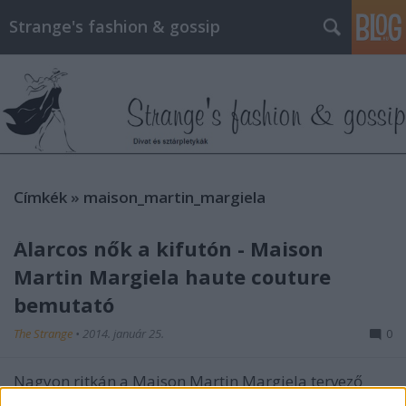
Strange's fashion & gossip
Címkék
»
maison_martin_margiela
Álarcos nők a kifutón - Maison
Martin Margiela haute couture
bemutató
The Strange
•
2014. január 25.
0
Nagyon ritkán a Maison Martin Margiela tervező
csoportja úgy dönt, hogy kivételesen láttatni engedi