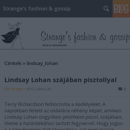
Strange's fashion & gossip
Címkék
»
lindsay_lohan
Lindsay Lohan szájában pisztollyal
The Strange
•
2012. június 28.
0
Terry Richardson felborzolta a kedélyeket. A
napokban feltett az oldalára néhány képet, amiken
Lindsay Lohan öngyilkos-jelöltként pózol, szájában,
illetve a halántékához tartott fegyverrel. Hogy jogos-
e a közvélemény felháborodása, azt nem igazán