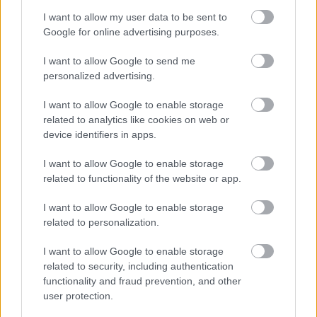
de meglehetősen rossz bőrben van. A képek nem
I want to allow my user data to be sent to
lettek jók, Lindsay pedig szörnyen néz ki. Mik ezek a
Google for online advertising purposes.
képek? Gruppen-szex? Vagy csak pár szétesett
drogos? Azon tűnödtem, vajon ha sminkelés és retus
I want to allow Google to send me
után így néz ki, milyen lehetett az…
personalized advertising.
Paris Fashion Week - Emanuel
I want to allow Google to enable storage
related to analytics like cookies on web or
Ungaro
device identifiers in apps.
The Strange
•
2009. október 06.
10
I want to allow Google to enable storage
related to functionality of the website or app.
Sajnos nem vicc volt, hogy Lindsay Lohan lesz az
Emanuel Ungaro új tervezője. A tavaszi/nyári
I want to allow Google to enable storage
kollekció elkészítésében már ki is vette a részét,
related to personalization.
Estrella Archs-sal karöltve készítették el azt.Elég
eklektikus lett a kollekció. Van itt minden a
I want to allow Google to enable storage
leggingstől a funkciótlan…
related to security, including authentication
functionality and fraud prevention, and other
user protection.
A nap képe Lindsay Lohan-nel