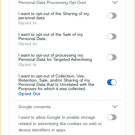
Please note that this website/app uses one or more Google
Personal Data Processing Opt Outs
lány benyomását…
services and may gather and store information including but
not limited to your visit or usage behaviour. You may click to
I want to opt-out of the Sharing of my
personal data.
MTV Movie Awards 2010 - a
grant or deny consent to Google and its third-party tags to
Opted In
use your data for below specified purposes in below Google
legrosszabb összeállítások
consent section.
I want to opt-out of the Sale of my
Personal Data.
The Strange
•
2010. június 07.
12
Opted In
Egy újabb vörös szőnyeges esemény - az MTV Movie
I want to opt-out of processing my
Personal Data for Targeted Advertising.
Awards -, amelyen rosszabbnál rosszabb
Opted In
összeállításokat vehetünk szemügyre, sajnos az
igazán szép, tetszetős megoldások ezúttal végképp
I want to opt-out of Collection, Use,
Retention, Sale, and/or Sharing of my
hiányoztak az estéről. 1. Katy Perry ismét egyedi
Personal Data that Is Unrelated with the
külsővel jelent meg, ezúttal azonban…
Purposes for which it was collected.
Opted Out
Lindsay Lohan teljesen szétcsúszva
Google consents
The Strange
•
2009. december 07.
15
I want to allow Google to enable storage
related to advertising like cookies on web or
Lindsay Lohan a Muse magazin címlapján szerepel,
device identifiers in apps.