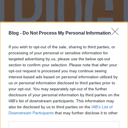
Blog -
Do Not Process My Personal Information
If you wish to opt-out of the sale, sharing to third parties, or
processing of your personal or sensitive information for
targeted advertising by us, please use the below opt-out
section to confirm your selection. Please note that after your
opt-out request is processed you may continue seeing
Lindsay Lohan címlapon
interest-based ads based on personal information utilized by
us or personal information disclosed to third parties prior to
The Strange
•
2010. július 16.
10
your opt-out. You may separately opt-out of the further
disclosure of your personal information by third parties on the
A napokban börtönbe vonuló Lindsay Lohan látható
IAB’s list of downstream participants. This information may
a német GQ magazin augusztusi számának
also be disclosed by us to third parties on the
IAB’s List of
címlapján. A GQ oldalain látható képsor, illetve a
Downstream Participants
that may further disclose it to other
fotózáson készült rövidke videó is jó színben tünteti
third parties.
fel LiLo-t, egészen összeszedettnek tűnik - egy helyes