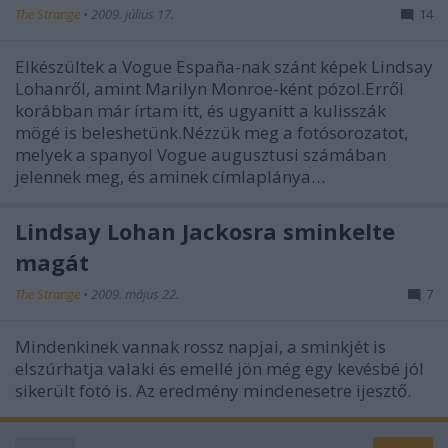
The Strange
•
2009. július 17.
14
Elkészültek a Vogue España-nak szánt képek Lindsay
Lohanről, amint Marilyn Monroe-ként pózol.Erről
korábban már írtam itt, és ugyanitt a kulisszák
mögé is beleshetünk.Nézzük meg a fotósorozatot,
melyek a spanyol Vogue augusztusi számában
jelennek meg, és aminek címlaplánya…
Lindsay Lohan Jackosra sminkelte
magát
The Strange
•
2009. május 22.
7
Mindenkinek vannak rossz napjai, a sminkjét is
elszúrhatja valaki és emellé jön még egy kevésbé jól
sikerült fotó is. Az eredmény mindenesetre ijesztő.