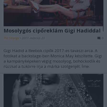
Mosolygós cipőreklám Gigi Hadiddal
The Strange
•
2017. március 23.
0
Gigi Hadid a Reebok cipők 2017-es tavaszi arca. A
fotókat a backstage-ben Monica May készítette. Gigi
a kampányképeken végig mosolyog, bohóckodik és
rúzzsal a tükörre írja a márka szolgenjét. Íme: