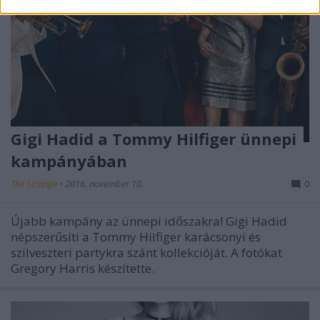
Gigi Hadid a Tommy Hilfiger ünnepi
kampányában
The Strange
•
2016. november 10.
0
Újabb kampány az ünnepi időszakra! Gigi Hadid
népszerűsíti a Tommy Hilfiger karácsonyi és
szilveszteri partykra szánt kollekcióját. A fotókat
Gregory Harris készítette.