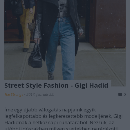
Street Style Fashion - Gigi Hadid
The Strange
•
2017. február 22.
0
Íme egy újabb válogatás napjaink egyik
legfelkapottabb és legkeresettebb modeljének, Gigi
Hadidnak a hétköznapi ruhatárából. Nézzük, az
utóbbi időszakban milyen szettekben parádézott!