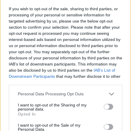
főszereplője lesz - hasonlóan a mostani őszi/téli
szezonhoz. Folyamatosan szivárognak ki a friss
If you wish to opt-out of the sale, sharing to third parties, or
divathadjáratok képei, és bizony szinte túlzás nélkül
processing of your personal or sensitive information for
állítható, hogy minden második, harmadik divatház
targeted advertising by us, please use the below opt-out
section to confirm your selection. Please note that after your
Gigivel, vagy Gigivel is hirdeti legújabb…
opt-out request is processed you may continue seeing
interest-based ads based on personal information utilized by
us or personal information disclosed to third parties prior to
your opt-out. You may separately opt-out of the further
disclosure of your personal information by third parties on the
IAB’s list of downstream participants. This information may
also be disclosed by us to third parties on the
IAB’s List of
Downstream Participants
that may further disclose it to other
third parties.
Please note that this website/app uses one or more Google
Personal Data Processing Opt Outs
services and may gather and store information including but
not limited to your visit or usage behaviour. You may click to
I want to opt-out of the Sharing of my
personal data.
grant or deny consent to Google and its third-party tags to
Opted In
use your data for below specified purposes in below Google
consent section.
I want to opt-out of the Sale of my
Personal Data.