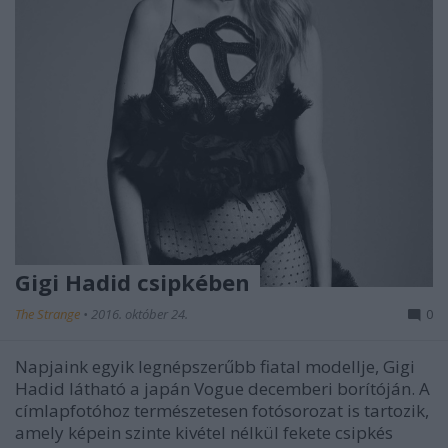
Gigi Hadid csipkében
The Strange
•
2016. október 24.
0
Napjaink egyik legnépszerűbb fiatal modellje, Gigi
Hadid látható a japán Vogue decemberi borítóján. A
címlapfotóhoz természetesen fotósorozat is tartozik,
amely képein szinte kivétel nélkül fekete csipkés