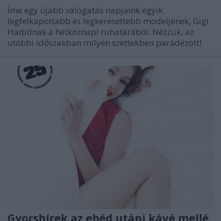
Íme egy újabb válogatás napjaink egyik
legfelkapottabb és legkeresettebb modeljének, Gigi
Hadidnak a hétköznapi ruhatárából. Nézzük, az
utóbbi időszakban milyen szettekben parádézott!
Gyorshírek az ebéd utáni kávé mellé