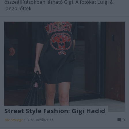
összeállításokban látható Gigi. A fotókat Luigi &
Iango lőtték.
Street Style Fashion: Gigi Hadid
The Strange
•
2016. október 11.
0