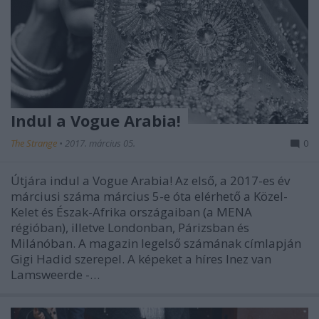
Indul a Vogue Arabia!
The Strange
•
2017. március 05.
0
Útjára indul a Vogue Arabia! Az első, a 2017-es év
márciusi száma március 5-e óta elérhető a Közel-
Kelet és Észak-Afrika országaiban (a MENA
régióban), illetve Londonban, Párizsban és
Milánóban. A magazin legelső számának címlapján
Gigi Hadid szerepel. A képeket a híres Inez van
Lamsweerde -…