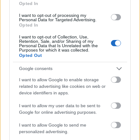
A Hadid lányok újabb közös
Opted In
kampánya
I want to opt-out of processing my
Personal Data for Targeted Advertising.
The Strange
•
2017. január 05.
0
Opted In
Úgy tűnik, több nagy divatház is felismerte annak a
I want to opt-out of Collection, Use,
Retention, Sale, and/or Sharing of my
lehetőségét, hogy milyen jó is egy testvérpárral
Personal Data that Is Unrelated with the
Purposes for which it was collected.
népszerűsíteni az aktuális kollekciókat. Hát még ha a
Opted Out
testvérpár mindekét tagja népszerű modell is! Íme -
a Fendié után - egy újabb kampány a 2017-es
Google consents
tavaszi/nyári időszakra Bella és Gigi Hadiddal.…
I want to allow Google to enable storage
related to advertising like cookies on web or
device identifiers in apps.
I want to allow my user data to be sent to
Google for online advertising purposes.
I want to allow Google to send me
personalized advertising.