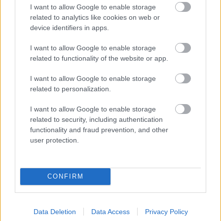
I want to allow Google to enable storage
related to analytics like cookies on web or
device identifiers in apps.
I want to allow Google to enable storage
related to functionality of the website or app.
A Hadid lányok közös kampánya
I want to allow Google to enable storage
The Strange
•
2017. január 04.
0
related to personalization.
A 2017-es tavaszi/nyári időszakban a Hadid
I want to allow Google to enable storage
testvérek, Bella és Gigi közösen népszerűsítik majd a
related to security, including authentication
Fendi kínálatát Karl Lagerfeld fotóin. Íme a kampány
functionality and fraud prevention, and other
első képei:
user protection.
CONFIRM
Data Deletion
Data Access
Privacy Policy