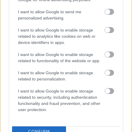
Ünnepi fehérneműk és pizsamák a
I want to allow Google to send me
personalized advertising.
Benettontól
I want to allow Google to enable storage
The Strange
•
2016. december 02.
0
related to analytics like cookies on web or
device identifiers in apps.
A Benetton fehérnemű fronton is felkészült a
karácsonyi szezonra bájos pizsamákkal és
I want to allow Google to enable storage
kényelmesnek tűnő pamut bugyikkal, illetve
related to functionality of the website or app.
melltartókkal és meleg, kötött zoknikkal. Íme a jó
hanglatú katalógusfotók!
I want to allow Google to enable storage
related to personalization.
I want to allow Google to enable storage
related to security, including authentication
functionality and fraud prevention, and other
user protection.
CONFIRM