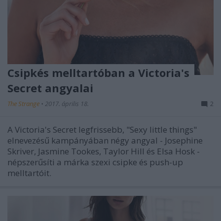
Csipkés melltartóban a Victoria's
Secret angyalai
The Strange
•
2017. április 18.
2
A Victoria's Secret legfrissebb, "Sexy little things"
elnevezésű kampányában négy angyal - Josephine
Skriver, Jasmine Tookes, Taylor Hill és Elsa Hosk -
népszerűsíti a márka szexi csipke és push-up
melltartóit.