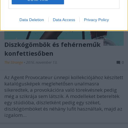
Data Deletion
Data Access
Privacy Policy
Diszkógömbök és fehérneműk
konfettiesőben
The Strange
•
2016. november 13.
0
Az Agent Provocateur ünnepi kollekciójához készített
katalógusképek meglehetősen unalmasra
sikeredtek, a provokációra való törekvésnek pedig
még a szikrája sem látszik. A modelleket beterelték
egy stúdióba, díszletként pedig egy széket,
diszkógömböket és néhány lufit használtak, majd az
izgalom…