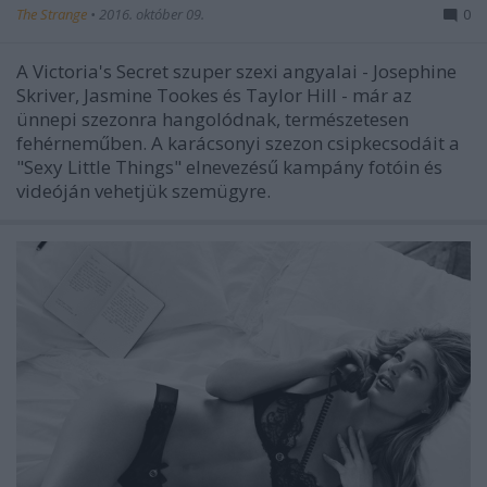
The Strange
•
2016. október 09.
0
A Victoria's Secret szuper szexi angyalai - Josephine
Skriver, Jasmine Tookes és Taylor Hill - már az
ünnepi szezonra hangolódnak, természetesen
fehérneműben. A karácsonyi szezon csipkecsodáit a
"Sexy Little Things" elnevezésű kampány fotóin és
videóján vehetjük szemügyre.