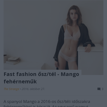
Fast fashion ősz/tél - Mango
fehérneműk
The Strange
•
2016. október 27.
3
A spanyol Mango a 2016-os ősz/téli időszakra
fehérneműkkel is készült. Az egyszerű pamut