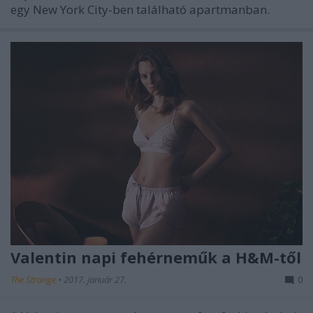
egy New York City-ben található apartmanban.
Valentin napi fehérneműk a H&M-től
The Strange
•
2017. január 27.
0