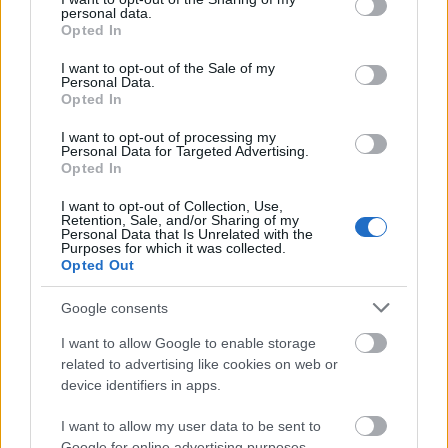
personal data.
The Strange
•
2016. december 08.
0
grant or deny consent to Google and its third-party tags to
Opted In
use your data for below specified purposes in below Google
consent section.
Az Intimissimi ünnepi fehérneműit a szuper szexi
I want to opt-out of the Sale of my
Personal Data.
orosz modell, Irina Shayk népszerűsíti egy rövidke,
Opted In
16 másodperces videón a "Santa Claus is coming to
town" című örökzöld karácsonyi dalra.
I want to opt-out of processing my
Personal Data for Targeted Advertising.
Opted In
I want to opt-out of Collection, Use,
Retention, Sale, and/or Sharing of my
Personal Data that Is Unrelated with the
Purposes for which it was collected.
Opted Out
Google consents
I want to allow Google to enable storage
related to advertising like cookies on web or
device identifiers in apps.
I want to allow my user data to be sent to
Google for online advertising purposes.