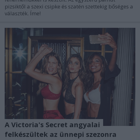
pizsiktől a szexi csipke és szatén szettekig bőséges a
választék. Íme!
A Victoria's Secret angyalai
felkészültek az ünnepi szezonra