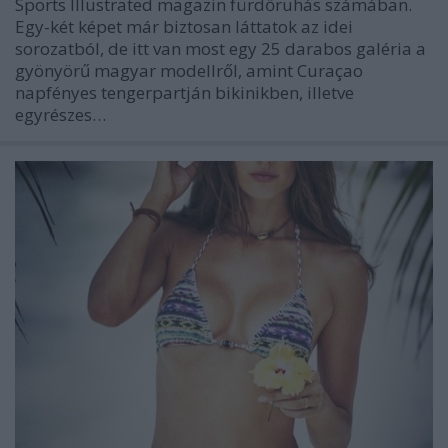
Sports Illustrated magazin fürdőruhás számában.
Egy-két képet már biztosan láttatok az idei
sorozatból, de itt van most egy 25 darabos galéria a
gyönyörű magyar modellről, amint Curaçao
napfényes tengerpartján bikinikben, illetve
egyrészes…