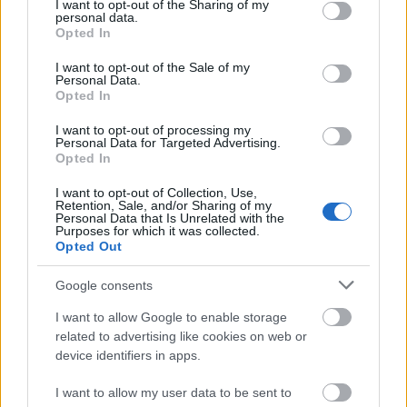
not limited to your visit or usage behaviour. You may click to
I want to opt-out of the Sharing of my
personal data.
grant or deny consent to Google and its third-party tags to
Opted In
use your data for below specified purposes in below Google
consent section.
I want to opt-out of the Sale of my
Personal Data.
Alessandra fürdőruhában és anélkül
Opted In
The Strange
•
2016. november 06.
0
I want to opt-out of processing my
Personal Data for Targeted Advertising.
Opted In
A tökéletes testű Victoria's Secret angyal, Alessandra
Ambrosio a brazil GQ magazin novemberi címlapja
I want to opt-out of Collection, Use,
és az ahhoz tartozó fotósorozat kedvéért vetkőzött
Retention, Sale, and/or Sharing of my
Personal Data that Is Unrelated with the
először csak különféle fürdőruhákra, majd azoktól is
Purposes for which it was collected.
megszabadult. A fotók a Maldív-szigeteken
Opted Out
készültek, a képeket Stewart Shining lőtte.
Google consents
I want to allow Google to enable storage
related to advertising like cookies on web or
device identifiers in apps.
I want to allow my user data to be sent to