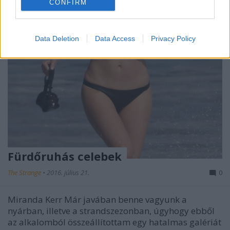
CONFIRM
Data Deletion
Data Access
Privacy Policy
Fürdőruhás celebek
The Strange
•
2016. július 21.
0
Miranda Kerr Már javában benne vagyunk a
nyárban, illetve a strandszezonban, úgyhogy ebből
az alkalomból összeállítottam egy hatalmas galériát