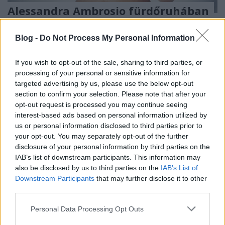
Alessandra Ambrosio fürdőruhában
The Strange
•
2016. november 29.
0
Blog -
Do Not Process My Personal Information
Egy csepp nyár a téli hidegben! A Victoria's Secret
If you wish to opt-out of the sale, sharing to third parties, or
angyal Alessandra Ambrosio saját magán
processing of your personal or sensitive information for
népszerűsíti a nevével (Ale by Alessandra) fémjelzett
targeted advertising by us, please use the below opt-out
2017-es fürdőruha kollekciót. A fotók a Maldív
section to confirm your selection. Please note that after your
szigeteken készültek. A képeket Stewart Shining lőtte.
opt-out request is processed you may continue seeing
interest-based ads based on personal information utilized by
us or personal information disclosed to third parties prior to
your opt-out. You may separately opt-out of the further
disclosure of your personal information by third parties on the
IAB’s list of downstream participants. This information may
also be disclosed by us to third parties on the
IAB’s List of
Downstream Participants
that may further disclose it to other
third parties.
Please note that this website/app uses one or more Google
Personal Data Processing Opt Outs
services and may gather and store information including but