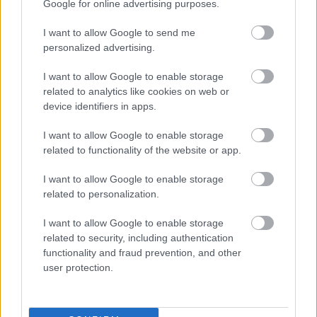
Google for online advertising purposes.
I want to allow Google to send me
personalized advertising.
I want to allow Google to enable storage
related to analytics like cookies on web or
device identifiers in apps.
I want to allow Google to enable storage
Emily Ratajkowski bikiniben
related to functionality of the website or app.
The Strange
•
2016. július 26.
0
I want to allow Google to enable storage
related to personalization.
Hűha, Emily Ratajkowski önmagához képest
kimondottan fel van öltözve - bikinit visel! Persze
I want to allow Google to enable storage
nem véletlenül, hiszen az alábbi képek egy ausztrál
related to security, including authentication
divatcég, a Amore + Sorvete fürdőruha
functionality and fraud prevention, and other
kampányához készültek. A medence parti fotókat
user protection.
Derek Kettela lőtte.