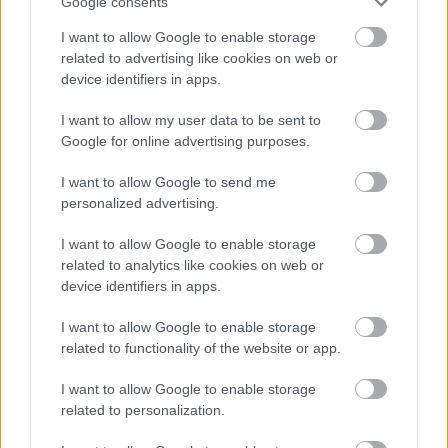
Google consents
ezúttal sem hazudtolta…
I want to allow Google to enable storage
Paris Fashion Week - Elie Saab
related to advertising like cookies on web or
device identifiers in apps.
The Strange
•
2014. szeptember 30.
0
I want to allow my user data to be sent to
Google for online advertising purposes.
Elie Saab a legfrissebb, 2015-ös tavaszi/nyári "ready
to wear" kollekciója majdnem annyira
I want to allow Google to send me
lélegzetelláltó, mint az haute couture alktotásai úgy
personalized advertising.
általában. A tervező játszott a mintákkal, a színekkel
és az anyagokkal egyaránt. Az eredmény pedig egy
I want to allow Google to enable storage
pompás kollekció lett lenge…
related to analytics like cookies on web or
device identifiers in apps.
Elie Saab haute couture bemutató -
I want to allow Google to enable storage
2014 tavasz/nyár
related to functionality of the website or app.
The Strange
•
2014. január 23.
0
I want to allow Google to enable storage
related to personalization.
Elie Saab ruhakölteményei mindig lenyűgözőek -