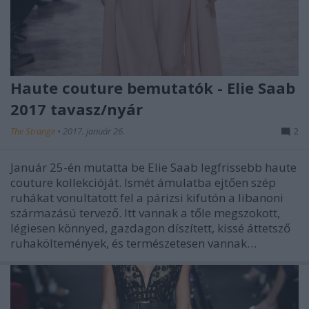
Haute couture bemutatók - Elie Saab
2017 tavasz/nyár
The Strange
•
2017. január 26.
2
Január 25-én mutatta be Elie Saab legfrissebb haute
couture kollekcióját. Ismét ámulatba ejtően szép
ruhákat vonultatott fel a párizsi kifutón a libanoni
származású tervező. Itt vannak a tőle megszokott,
légiesen könnyed, gazdagon díszített, kissé áttetsző
ruhaköltemények, és természetesen vannak…