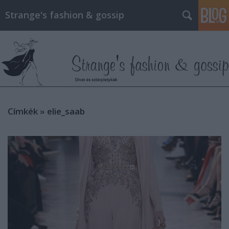
Strange's fashion & gossip
Címkék
»
elie_saab