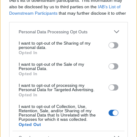
IAB’s list of downstream participants. This information may
The Strange
•
2015. július 09.
0
also be disclosed by us to third parties on the
IAB’s List of
Downstream Participants
that may further disclose it to other
Elie Saab ruhakölteményei mindig lenyűgözőek -
third parties.
különösen igaz ez az haute couture kollekciók teljes
Please note that this website/app uses one or more Google
Personal Data Processing Opt Outs
egészére. A 2015-ös őszi haute couture kollekció is
services and may gather and store information including but
egy újabb szépségcsomag, csodás, elbűvölő
not limited to your visit or usage behaviour. You may click to
I want to opt-out of the Sharing of my
ruhadarabokkal. A libanoni származású tervező
personal data.
grant or deny consent to Google and its third-party tags to
Opted In
remek ismerője a női lelkeknek,…
use your data for below specified purposes in below Google
consent section.
I want to opt-out of the Sale of my
Haute couture bemutatók 2015
Personal Data.
Opted In
tavasz - Elie Saab
I want to opt-out of processing my
The Strange
•
2015. január 29.
3
Personal Data for Targeted Advertising.
Opted In
Az haute couture bemutatók sorában talán az egyik
I want to opt-out of Collection, Use,
Retention, Sale, and/or Sharing of my
legjobban várt kollekció Elie Saabé. Nem véletlenül.
Personal Data that Is Unrelated with the
A libanoni származású tervező remek ismerője a női
Purposes for which it was collected.
Opted Out
lelkeknek, tudja, hogyan lehet őket ámulatba ejteni,
ruháit vágyakozásuk tárgyává tenni. Elie Saab