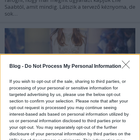
Saabtól, amit mindig. Látszik a tervező kéznyoma, de
sok…
Blog -
Do Not Process My Personal Information
If you wish to opt-out of the sale, sharing to third parties, or
processing of your personal or sensitive information for
targeted advertising by us, please use the below opt-out
section to confirm your selection. Please note that after your
opt-out request is processed you may continue seeing
interest-based ads based on personal information utilized by
us or personal information disclosed to third parties prior to
Haute couture bemutatók 2015 ősz -
your opt-out. You may separately opt-out of the further
Elie Saab
disclosure of your personal information by third parties on the