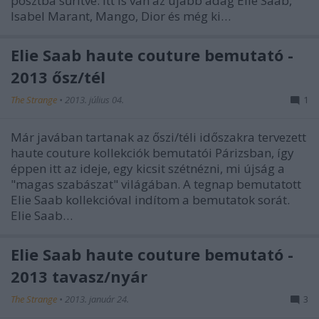
posztba sűrítve. Itt is van az újabb adag Elie Saab,
Isabel Marant, Mango, Dior és még ki…
Elie Saab haute couture bemutató -
2013 ősz/tél
The Strange
•
2013. július 04.
1
Már javában tartanak az őszi/téli időszakra tervezett
haute couture kollekciók bemutatói Párizsban, így
éppen itt az ideje, egy kicsit szétnézni, mi újság a
"magas szabászat" világában. A tegnap bemutatott
Elie Saab kollekcióval indítom a bemutatok sorát.
Elie Saab…
Elie Saab haute couture bemutató -
2013 tavasz/nyár
The Strange
•
2013. január 24.
3