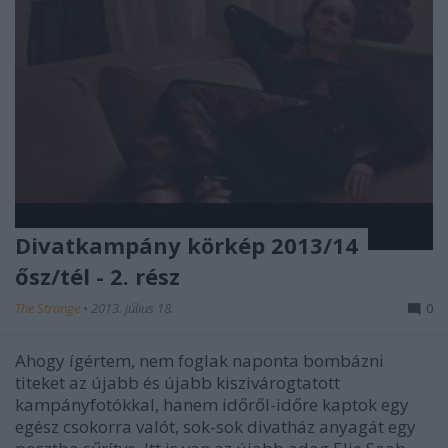
Divatkampány körkép 2013/14
ősz/tél - 2. rész
The Strange
•
2013. július 18.
0
Ahogy ígértem, nem foglak naponta bombázni
titeket az újabb és újabb kiszivárogtatott
kampányfotókkal, hanem időről-időre kaptok egy
egész csokorra valót, sok-sok divatház anyagát egy