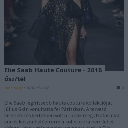
Elie Saab Haute Couture - 2016
ősz/tél
The Strange
•
2016. július 07.
0
Elie Saab legfrissebb haute couture kollekcióját
július 6-án vonultatta fel Párizsban. A tervező
kísérletezős kedvében volt a ruhák megalkotásánál,
ennek köszönhetően erre a kollekcióra nem lehet
ráfogni, hogy már megint ugyanazt kapjuk Elie