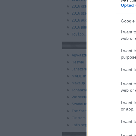
Opted 
2016 október
(
20
)
2016 szeptember
(
25
)
2016 augusztus
(
26
)
Google 
2016 július
(
30
)
I want t
Tovább
...
web or d
Még több blog
I want t
Ágy-asztal-tv
purpose
Hestyle
I want 
Janetteria
MADE in BARNA
Makeup
I want t
web or d
Topánkablog
We seety
I want t
Szadai telek
or app.
The Startorialist
Girl from Barcelona
I want t
Latin negyed/Spanyol negyed
I want t
Címkék