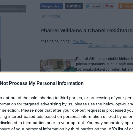
Tetszi
Szólj hozzá!
Pharrel Williams a Chanel reklámarc
2015.05.03. 20:37 -
The Strange
Címkék:
karl lagerfeld
chanel
cara d
Pharrel Williams az utóbbi időben bá
pályán legalábbis. Mind a saját da
közreműködőként volt jelen, tuti slág
képességét lovagolja meg most Karl
Not Process My Personal Information
to opt-out of the sale, sharing to third parties, or processing of your per
formation for targeted advertising by us, please use the below opt-out s
r selection. Please note that after your opt-out request is processed y
eing interest-based ads based on personal information utilized by us or
disclosed to third parties prior to your opt-out. You may separately opt-
Tetszi
losure of your personal information by third parties on the IAB’s list of