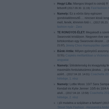
Hegyi Lilla:
Mangos blogot is csinálj !!
tetszett
Fast fashion 
(
2017.09.30. 11:19
)
Namely:
Ez a vörös lány egészen
gondolatébresztő..... nincsen kissé len
mell, fenék, khmmm fotó i...
(
2017.05.23.
fashion nyár - Zara
TE RONGYOS ÉLET:
Megakadt a sze
Swarovski kristályon. Negyven éve van
birtokomban egy Swarovski ékszer....
(
2
21:07
Jimmy Choo Hamupipőke cipellő
)
Bánki Attila:
Milyen gyönyörű asszony
11:51
Csipkés melltartóban a Victoria's
)
angyalai
Namely:
Ízléstelenség és kivagyiság f
maximális fordulatszámra járatva.... jó
azért...
Coachella 201
(
2017.04.18. 14:01
)
hétvége, 1. rész
Namely:
Lottie Moss: 10/7 Sara Sampa
Kendall és Kylie Jenner: 10/5 és 10/4 A 
aluli...
Coachella 201
(
2017.04.18. 13:58
)
hétvége, 2. rész
:
jól mutatna a szájában a farkam!
(
2017
Street Style Fashion - Alessandra Ambr