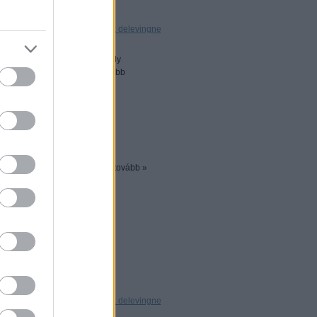
mkék:
kate moss
burberry
cara delevingne
tt népszerűsítik a Burberry "My
t látható képen, illetve a lejjebb
 volt a fotós.
tovább »
k
0
Címkék:
topshop
cara delevingne