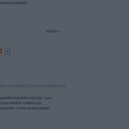
ő színes parókákat…
tovább »
k
0
klám
karl lagerfeld
chanel
cara delevingne
l Lagerfeld legújabb múzsája, Cara
onnal karöltve. A képek egy
készültek, a fotós természetesen