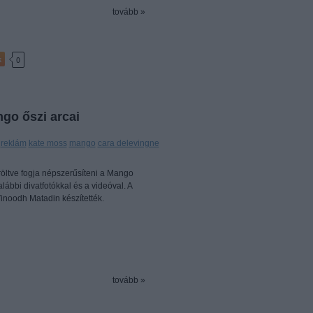
tovább »
k
0
go őszi arcai
:
reklám
kate moss
mango
cara delevingne
öltve fogja népszerűsíteni a Mango
alábbi divatfotókkal és a videóval. A
inoodh Matadin készítették.
tovább »