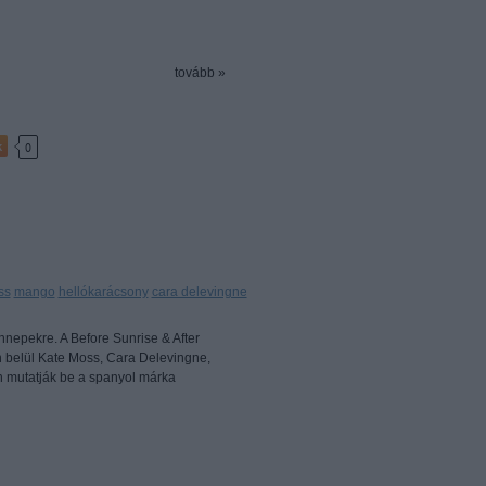
tovább »
k
0
ss
mango
hellókarácsony
cara delevingne
nepekre. A Before Sunrise & After
 belül Kate Moss, Cara Delevingne,
n mutatják be a spanyol márka