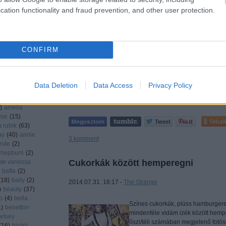
cation functionality and fraud prevention, and other user protection.
A Topshop őszi/téli kollekcióját a b
rshaw
(
51
)
népszerűsíti. A képek szuperek, Car
driana lima
modell -, kicsit unalmas, hiszen m
da
(
7
)
agent
kampányanyagán ő köszön vissza. A
agyness
CONFIRM
laia
(
1
)
aldo
(
2
)
rinaudo
(
1
)
arsgård
(
2
)
Data Deletion
Data Access
Privacy Policy
i larter
(
6
)
nda seyfried
)
amelia
use
(
15
)
Tetszi
a rubik
(
63
)
ay
(
40
)
annie
3
komment
ande
(
2
)
 hepburn
(
2
)
Cukorkák között hemperegni
te vanessa
bafta
(
2
)
(
18
)
bally
(
2
)
2014.07.31. 16:17 -
The Strange
)
beauty
(
37
)
o
(
4
)
bella
Színes cukorkák, plüss hamburgerek,
1
)
benetton
mindenféle vidám izék között hem
etsey
őszi/téli számában megjelenő fotóso
(
16
)
bicikli