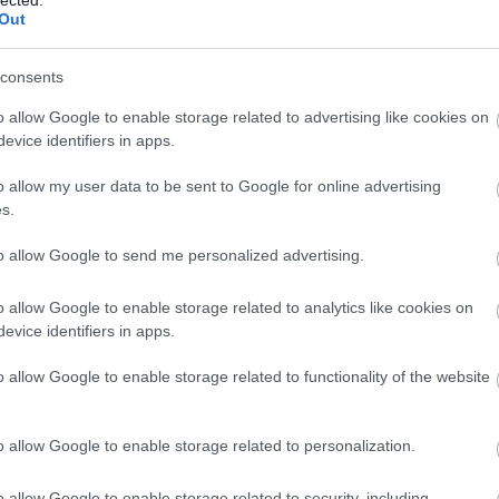
My Burberry
Out
2014.09.03. 14:27 -
The Strange
Cí
consents
Kate Moss és Cara Delevingne együ
Burberry" elnevezésű parfümjét a fen
o allow Google to enable storage related to advertising like cookies on
található rövid videón. Mario Testino
evice identifiers in apps.
o allow my user data to be sent to Google for online advertising
s.
to allow Google to send me personalized advertising.
o allow Google to enable storage related to analytics like cookies on
evice identifiers in apps.
Tetszi
o allow Google to enable storage related to functionality of the website
Szólj hozzá!
Topshop ősz Carával
o allow Google to enable storage related to personalization.
2014.08.04. 10:08 -
The Strange
o allow Google to enable storage related to security, including