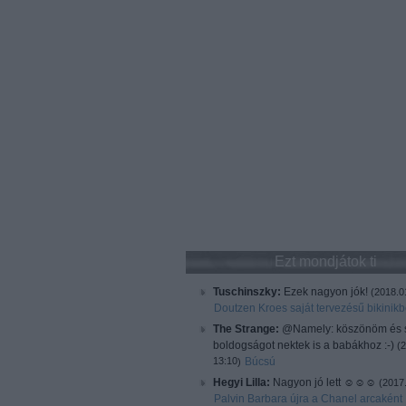
Ezt mondjátok ti
Tuschinszky:
Ezek nagyon jók!
(
2018.0
Doutzen Kroes saját tervezésű bikinik
The Strange:
@Namely: köszönöm és 
boldogságot nektek is a babákhoz :-)
(
2
13:10
Búcsú
)
Hegyi Lilla:
Nagyon jó lett ☺️☺️☺️
(
2017.
Palvin Barbara újra a Chanel arcaként