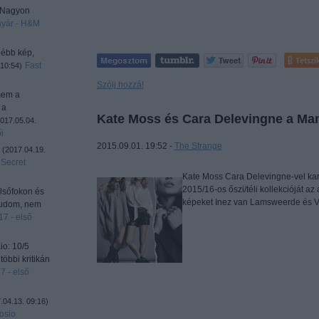
! Nagyon
nyár - H&M
gébb kép,
Tetszi
Fast
 10:54
)
Szólj hozzá!
mem a
 a
Kate Moss és Cara Delevingne a Man
017.05.04.
i
2015.09.01. 19:52 -
The Strange
Címkék
.
(
2017.04.19.
 Secret
Kate Moss Cara Delevingne-vel kar
2015/16-os őszi/téli kollekcióját az 
elsőfokon és
képeket Inez van Lamsweerde és V
 tudom, nem
7 - első
io: 10/5
többi kritikán
7 - első
.04.13. 09:16
)
osio