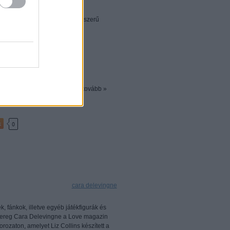
rit modell, Cara Delevingne
a viszont - bár szerintem nagyszerű
inden második divatmárka őszi
 fotókat Alasdair McLellan…
tovább »
k
0
Címkék:
cara delevingne
 fánkok, illetve egyéb játékfigurák és
pereg Cara Delevingne a Love magazin
rozaton, amelyet Liz Collins készített a