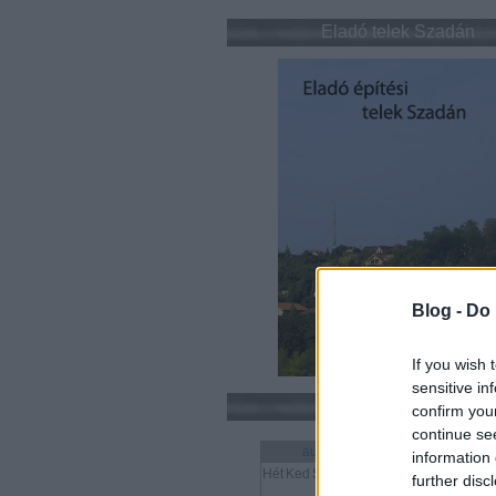
Eladó telek Szadán
Blog -
Do 
If you wish 
sensitive in
Naptár
confirm you
continue se
augusztus 2026
information 
Hét
Ked
Sze
Csü
Pén
Szo
Vas
further disc