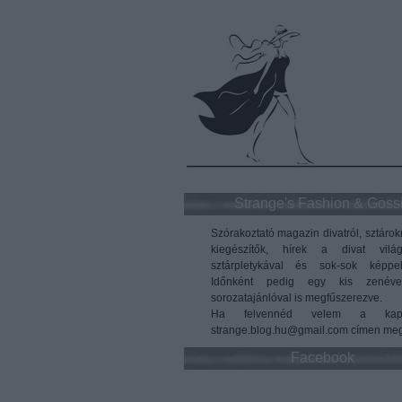
Strange's Fashion & Goss
Szórakoztató magazin divatról, sztárok
kiegészítők, hírek a divat vilá
sztárpletykával és sok-sok képpel
Időnként pedig egy kis zenéve
sorozatajánlóval is megfűszerezve.
Ha felvennéd velem a kapc
strange.blog.hu@gmail.com címen meg
Facebook