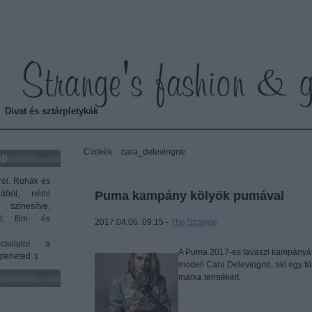
Strange's fashion & gossip
Divat és sztárpletykák
Címkék
»
cara_delevingne
ip
ról. Ruhák és
gából, némi
Puma kampány kölyök pumával
 színesítve.
l, film- és
2017.04.06. 09:15 -
The Strange
solatot a
A Puma 2017-es tavaszi kampányát a
teheted :)
modell Cara Delevingne, aki egy tü
márka termékeit.