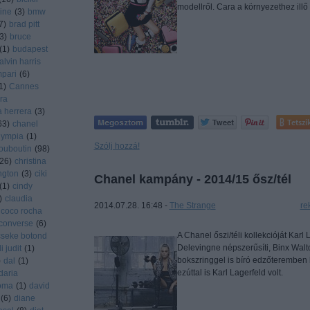
modellről. Cara a környezethez ill
ine
(
3
)
bmw
7
)
brad pitt
3
)
bruce
(
1
)
budapest
alvin harris
pari
(
6
)
1
)
Cannes
ra
a herrera
(
3
)
Tetszi
63
)
chanel
olympia
(
1
)
Szólj hozzá!
louboutin
(
98
)
26
)
christina
ington
(
3
)
ciki
Chanel kampány - 2014/15 ősz/tél
(
1
)
cindy
)
claudia
2014.07.28. 16:48 -
The Strange
Címkék:
re
coco rocha
converse
(
6
)
A Chanel őszi/téli kollekcióját Kar
cseke botond
Delevingne népszerűsíti, Binx Walt
 judit
(
1
)
bokszringgel is bíró edzőteremben 
)
dal
(
1
)
ezúttal is Karl Lagerfeld volt.
daria
oma
(
1
)
david
(
6
)
diane