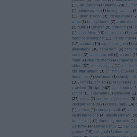
(
13
)
bill gaytten
(
1
)
blanco
(
28
)
blumar
(
1
)
boldov eszter
(
1
)
bottega veneta
(
3
(
12
)
brian atwood
(
3
)
britney spears
(
2
willis
(
1
)
bruna tenorio
(
2
)
bruno mars
(
2
)
buék
(
1
)
bulgari
(
9
)
burberry
(
74
)
c
(
1
)
calvin klein
(
48
)
calzedonia
(
7
)
cam
candice swanepoel
(
12
)
candy crush
(
(
12
)
cannes
(
10
)
cara delevigne
(
1
)
ca
delevingne
(
30
)
carla bruni
(
4
)
carolin
cartier
(
2
)
cate blanchett
(
1
)
chanel
(
1
iman
(
1
)
charlize theron
(
4
)
charlotte 
chloé
(
37
)
chloe sevigny
(
1
)
christian 
christian siriano
(
3
)
christina aguilera
(
hendricks
(
3
)
christmas
(
1
)
christy turl
(
103
)
cím
(
1
)
címlap
(
1174
)
cinderella
crawford
(
6
)
cipő
(
482
)
claire danes
(
6
schiffer
(
5
)
coachella
(
8
)
coca-cola
(
1
)
(
37
)
colcci
(
2
)
constance jablonski
(
5
)
cristiano ronaldo
(
1
)
crystal renn
(
16
)
(
1
)
csizma
(
1
)
csúnya pulcsik
(
3
)
csuzdi
custo barcelona
(
4
)
dakota johnson
(
4
daniel craig
(
1
)
daphne groenveld
(
1
)
werbowy
(
44
)
david gandy
(
1
)
david k
yurman
(
10
)
desigual
(
3
)
diane krüger