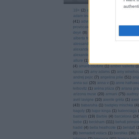
authenti
18+
(
2
)
abbey clancy
(
1
)
abbey lee ke
adam levine
(
6
)
adele
(
6
)
adidas
(
8
)
a
(
41
)
advent
(
16
)
agatha ruiz de la pra
provocateur
(
11
)
agent prvocateur
(
3
)
deyn
(
8
)
aire barcelona
(
1
)
akció
(
1
)
a
alberta ferretta
(
1
)
alberta ferretti
(
17
)
alessandra ambrosio
(
37
)
alessandra 
alexander mcqueen
(
58
)
Alexander Sk
alexander wang
(
3
)
alexis bledel
(
1
)
al
allure
(
1
)
alycia debnam-carey
(
1
)
ama
(
4
)
amaré couture
(
1
)
amber valletta
(
1
sposa
(
2
)
amy adams
(
2
)
amy wineho
andrej pejic
(
7
)
angelina jolie
(
51
)
anj
anna sui
(
20
)
anna v
(
1
)
anne hathaw
leibovitz
(
1
)
aréna pláza
(
7
)
ariana gr
arizona muse
(
20
)
armani
(
75
)
audrey
avril lavigne
(
10
)
axente gréta
(
1
)
axen
(
43
)
babaruha
(
1
)
badgley mischka
(
4
)
bagoly
(
3
)
bajor kinga
(
1
)
balenciaga
balmain
(
19
)
Barbie
(
4
)
barcelona
(
24
bebe
(
1
)
beckham
(
111
)
behati prinslo
hadid
(
4
)
bella heathcote
(
1
)
belstaff
(
(
6
)
bernadett vidács
(
1
)
bershka
(
36
)
b
johnson
(
2
)
beyonce
(
41
)
bianca balti