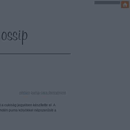
Címkék:
reklám
puma
cara delevingne
 cukiság jegyében készítette el. A
ndéri puma kölyökkel népszerűsíti a