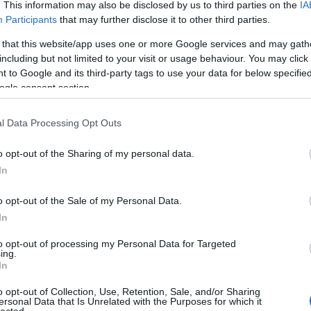
Szólj hozzá!
. This information may also be disclosed by us to third parties on the
IA
Participants
that may further disclose it to other third parties.
Októberi Vogue címlapok - 1. rész
 that this website/app uses one or more Google services and may gath
including but not limited to your visit or usage behaviour. You may click 
2014.09.18. 09:04 -
The Strange
 to Google and its third-party tags to use your data for below specifi
Címkék:
címlap
natasha poly
k
ogle consent section.
Vogue Netherland - Karlie Kloss V
Germany - Natasha Poly Vogue Ja
l Data Processing Opt Outs
Anna Ewers Vogue España - Emily
Rudenko Vogue Australia - Cather
o opt-out of the Sharing of my personal data.
In
o opt-out of the Sale of my Personal Data.
In
to opt-out of processing my Personal Data for Targeted
ing.
Tetszi
In
Szólj hozzá!
o opt-out of Collection, Use, Retention, Sale, and/or Sharing
ersonal Data that Is Unrelated with the Purposes for which it
lected.