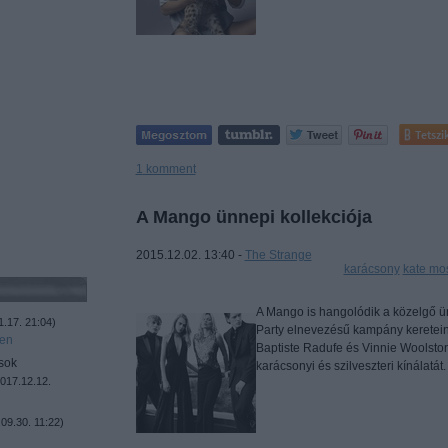
Tetszi
1
komment
A Mango ünnepi kollekciója
2015.12.02. 13:40 -
The Strange
Címkék:
karácsony
kate mo
A Mango is hangolódik a közelgő ün
1.17. 21:04
)
Party elnevezésű kampány keretein
ben
Baptiste Radufe és Vinnie Woolsto
sok
karácsonyi és szilveszteri kínálatát.
017.12.12.
09.30. 11:22
)