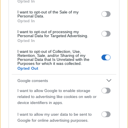
Opted In
use your data for below specified purposes in below Google
Penelopé Cruzról a spanyol Vogue decemberi száma
consent section.
- amelynek címlaplánya is a színésznő - közöl le egy
I want to opt-out of the Sale of my
Personal Data.
terjedelmes fotósorozatot. Elképesztő, hogy a 42
Opted In
éves színésznő mennyire jól néz ki, de még inkább
elképesztő, hogy az utóbbi években szinte semmit
I want to opt-out of processing my
Personal Data for Targeted Advertising.
sem változott. Ugyanolyan ragyogóan szép és…
Opted In
I want to opt-out of Collection, Use,
Retention, Sale, and/or Sharing of my
Personal Data that Is Unrelated with the
Purposes for which it was collected.
Opted Out
Google consents
I want to allow Google to enable storage
related to advertising like cookies on web or
device identifiers in apps.
I want to allow my user data to be sent to
Google for online advertising purposes.