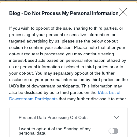
Russia - Ellie Bamber Vogue Ukraine - Jessica
Chastain
Blog -
Do Not Process My Personal Information
If you wish to opt-out of the sale, sharing to third parties, or
processing of your personal or sensitive information for
targeted advertising by us, please use the below opt-out
section to confirm your selection. Please note that after your
opt-out request is processed you may continue seeing
interest-based ads based on personal information utilized by
us or personal information disclosed to third parties prior to
your opt-out. You may separately opt-out of the further
disclosure of your personal information by third parties on the
IAB’s list of downstream participants. This information may
also be disclosed by us to third parties on the
IAB’s List of
Downstream Participants
that may further disclose it to other
third parties.
Penelopé Cruz nem változik
Please note that this website/app uses one or more Google
Personal Data Processing Opt Outs
services and may gather and store information including but
The Strange
•
2016. november 29.
1
not limited to your visit or usage behaviour. You may click to
I want to opt-out of the Sharing of my
personal data.
grant or deny consent to Google and its third-party tags to