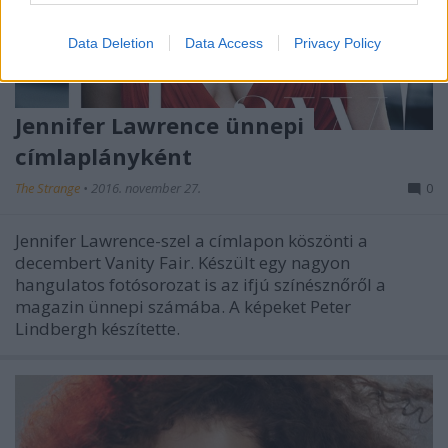
Data Deletion
Data Access
Privacy Policy
Jennifer Lawrence ünnepi
címlaplányként
The Strange
•
2016. november 27.
0
Jennifer Lawrence-szel a címlapon köszönti a
decembert Vanity Fair. Készült egy nagyon
hangulatos fotósorozat is az ifjú színésznőről a
magazin ünnepi számába. A képeket Peter
Lindbergh készítette.