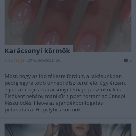
Karácsonyi körmök
The Strange
•
2016. november 30.
0
Most, hogy az idő téliesre fordult, a lakásunkban
pedig egyre több ünnepi dísz kerül elő, úgy érzem,
eljött az ideje a karácsonyi témájú posztoknak is.
Elsőként néhány manikűr tippet hoztam az ünnepi
készülődés, illetve az ajándékbontogatás
pillanataira. Hópelyhes körmök