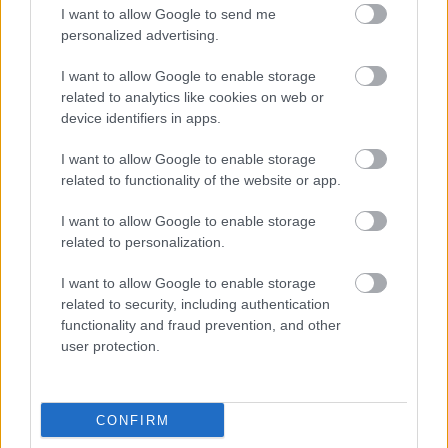
I want to allow Google to send me
Fast fashion ünnepi kollekció -
personalized advertising.
Mango
I want to allow Google to enable storage
related to analytics like cookies on web or
The Strange
•
2016. november 27.
0
device identifiers in apps.
A Mango is felkészült az ünnepi időszakra,
I want to allow Google to enable storage
decemberi kampányában Sofie Hemmet, Luna Bijl,
related to functionality of the website or app.
Steffy Argelich, Tim Schuhmacher és Boyd Gates
mutatják be a spanyol márka kínálatát.
I want to allow Google to enable storage
related to personalization.
I want to allow Google to enable storage
related to security, including authentication
functionality and fraud prevention, and other
user protection.
CONFIRM