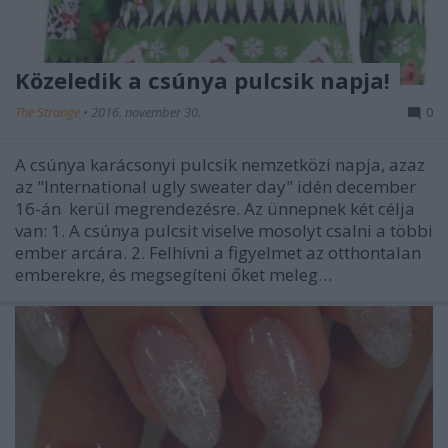
Közeledik a csúnya pulcsik napja!
The Strange
•
2016. november 30.
0
A csúnya karácsonyi pulcsik nemzetközi napja, azaz
az "International ugly sweater day" idén december
16-án kerül megrendezésre. Az ünnepnek két célja
van: 1. A csúnya pulcsit viselve mosolyt csalni a többi
ember arcára. 2. Felhívni a figyelmet az otthontalan
emberekre, és megsegíteni őket meleg…