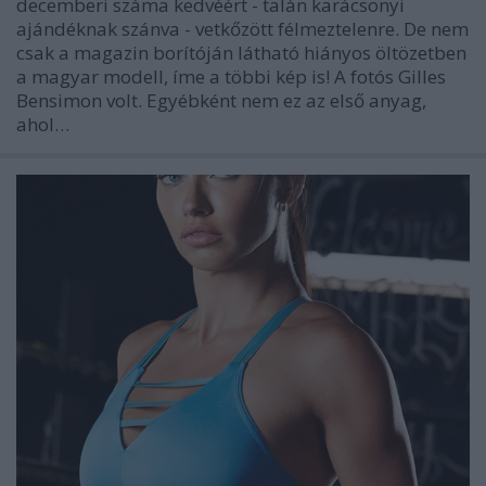
decemberi száma kedvéért - talán karácsonyi
ajándéknak szánva - vetkőzött félmeztelenre. De nem
csak a magazin borítóján látható hiányos öltözetben
a magyar modell, íme a többi kép is! A fotós Gilles
Bensimon volt. Egyébként nem ez az első anyag,
ahol…