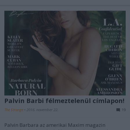
Palvin Barbi félmeztelenül címlapon!
The Strange
•
2016. november 22.
19
Palvin Barbara az amerikai Maxim magazin