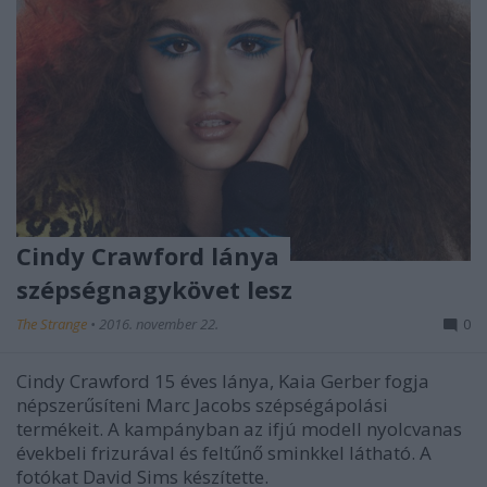
Cindy Crawford lánya
szépségnagykövet lesz
The Strange
•
2016. november 22.
0
Cindy Crawford 15 éves lánya, Kaia Gerber fogja
népszerűsíteni Marc Jacobs szépségápolási
termékeit. A kampányban az ifjú modell nyolcvanas
évekbeli frizurával és feltűnő sminkkel látható. A
fotókat David Sims készítette.